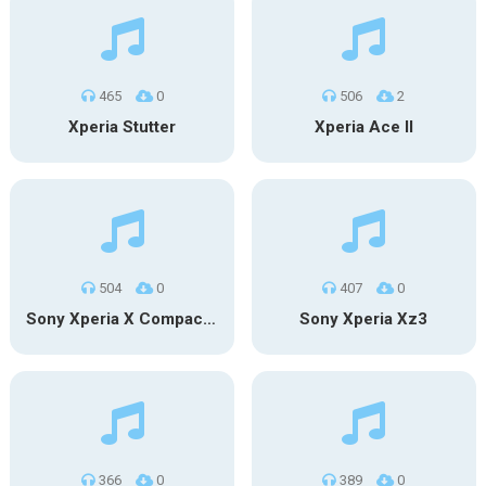
465
0
506
2
Xperia Stutter
Xperia Ace II
504
0
407
0
Sony Xperia X Compact – Synth
Sony Xperia Xz3
366
0
389
0