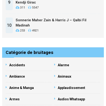
9
Kendji Girac
311
5547
Sonnerie Maher Zain & Harris J – Qalbi Fil
10
Madinah
253
4921
Catégorie de bruitages
Accidents
Alarme
Ambiance
Animaux
Anime & Manga
Applaudissement
Armes
Audios Whatsapp