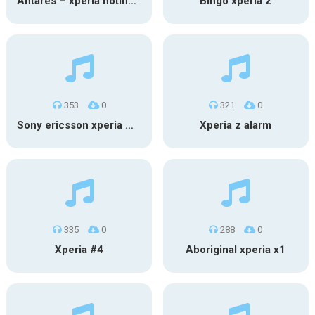
Antares – xperia notification tones
Bingo xperia z
353
0
321
0
Sony ericsson xperia mini pro
Xperia z alarm
335
0
288
0
Xperia #4
Aboriginal xperia x1