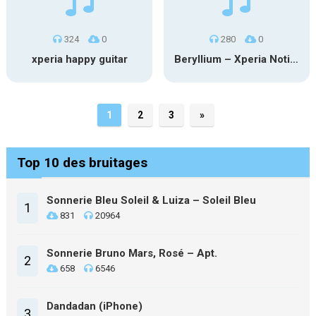
324
0
280
0
xperia happy guitar
Beryllium – Xperia Notification
1
2
3
»
Top 10 des bruitages
Sonnerie Bleu Soleil & Luiza – Soleil Bleu
1
831
20964
Sonnerie Bruno Mars, Rosé – Apt.
2
658
6546
Dandadan (iPhone)
3