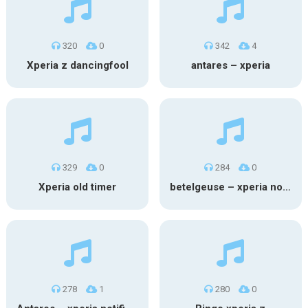
320
0
342
4
Xperia z dancingfool
antares – xperia
329
0
284
0
Xperia old timer
betelgeuse – xperia notification
278
1
280
0