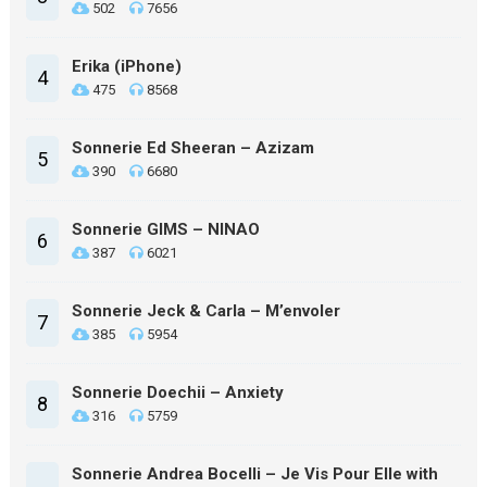
502
7656
Erika (iPhone)
4
475
8568
Sonnerie Ed Sheeran – Azizam
5
390
6680
Sonnerie GIMS – NINAO
6
387
6021
Sonnerie Jeck & Carla – M’envoler
7
385
5954
Sonnerie Doechii – Anxiety
8
316
5759
Sonnerie Andrea Bocelli – Je Vis Pour Elle with