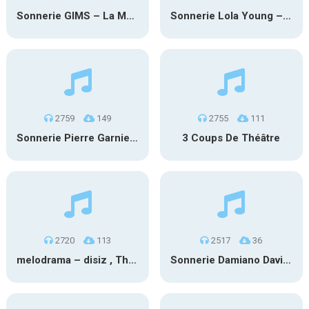
Sonnerie GIMS – La Mano 1.9 – PARISIENNE
Sonnerie Lola Young – Messy
2759
149
2755
111
Sonnerie Pierre Garnier – Adieu, nous deux
3 Coups De Théâtre
2720
113
2517
36
melodrama – disiz , Theodora
Sonnerie Damiano David – Nothing Breaks Like A Heart