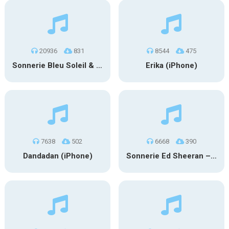
20936
831
8544
475
Sonnerie Bleu Soleil & Luiza – Soleil Bleu
Erika (iPhone)
7638
502
6668
390
Dandadan (iPhone)
Sonnerie Ed Sheeran – Azizam