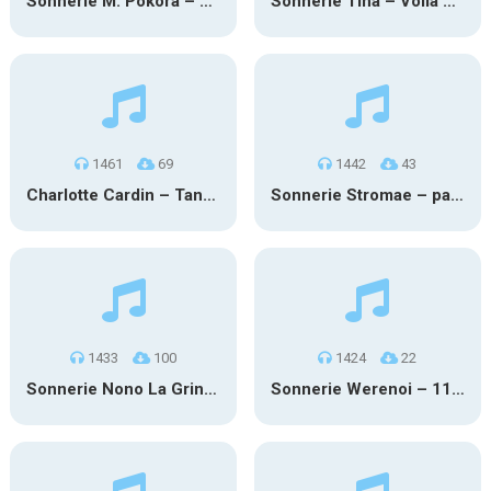
Sonnerie M. Pokora – Reflet
Sonnerie Tina – Voilà moi
1461
69
1442
43
Charlotte Cardin – Tant pis pour elle
Sonnerie Stromae – papaoutai
1433
100
1424
22
Sonnerie Nono La Grinta – Paris
Sonnerie Werenoi – 11.04.2025