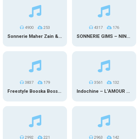
4900
253
4317
176
Sonnerie Maher Zain & Harris J – Qalbi Fil Madinah
SONNERIE GIMS – NINAO 🇬🇪
3837
179
3561
132
Freestyle Booska Boss – Himra
Indochine – L’AMOUR FOU
2992
221
2963
142