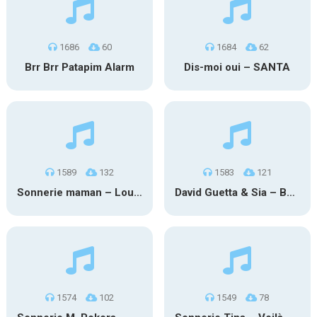
1686
60
1684
62
Brr Brr Patapim Alarm
Dis-moi oui – SANTA
1589
132
1583
121
Sonnerie maman – Louane
David Guetta & Sia – Beautiful People
1574
102
1549
78