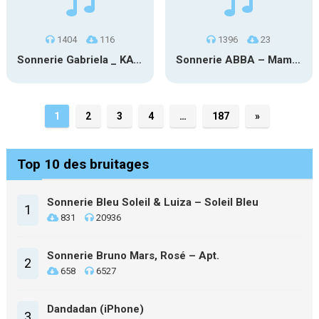
1404
116
1396
23
Sonnerie Gabriela _ KATSEYE
Sonnerie ABBA – Mamma Mia
1
2
3
4
…
187
»
Top 10 des bruitages
Sonnerie Bleu Soleil & Luiza – Soleil Bleu
1
831
20936
Sonnerie Bruno Mars, Rosé – Apt.
2
658
6527
Dandadan (iPhone)
3