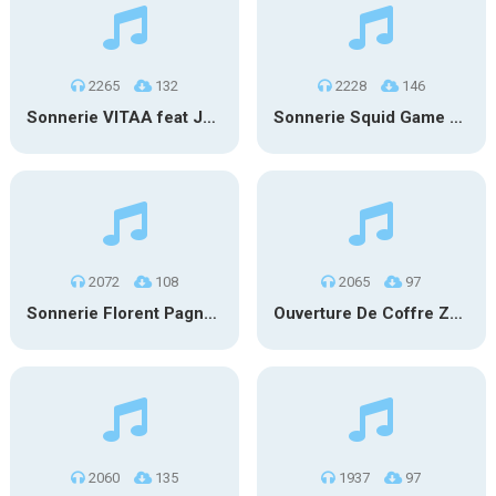
2265
132
2228
146
Sonnerie VITAA feat JULIEN DORÉ – VIENS ON ESSAIE
Sonnerie Squid Game – Mingle Game Song “Round and Round”
2072
108
2065
97
Sonnerie Florent Pagny – T’Aimer Encore
Ouverture De Coffre Zelda
2060
135
1937
97