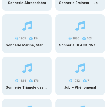
Sonnerie Abracadabra
Sonnerie Eminem – Lose Yourself
1905
154
1830
103
Sonnerie Marine, Star Academy – Ma faute
Sonnerie BLACKPINK – JUMP
1824
176
1732
71
Sonnerie Triangle des bermudes – Charger
JuL – Phénoménal