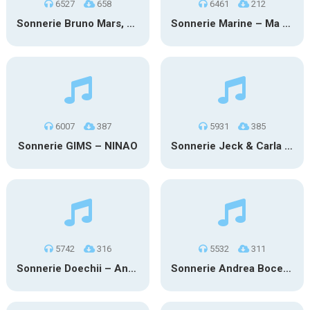
6527
658
6461
212
Sonnerie Bruno Mars, Rosé – Apt.
Sonnerie Marine – Ma faute
6007
387
5931
385
Sonnerie GIMS – NINAO
Sonnerie Jeck & Carla – M’envoler
5742
316
5532
311
Sonnerie Doechii – Anxiety
Sonnerie Andrea Bocelli – Je Vis Pour Elle with Kendji Girac