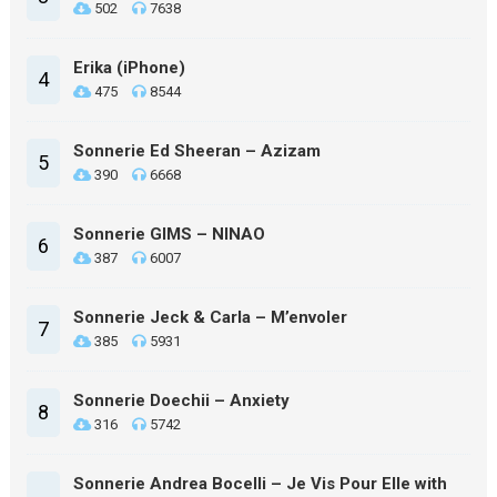
502
7638
Erika (iPhone)
4
475
8544
Sonnerie Ed Sheeran – Azizam
5
390
6668
Sonnerie GIMS – NINAO
6
387
6007
Sonnerie Jeck & Carla – M’envoler
7
385
5931
Sonnerie Doechii – Anxiety
8
316
5742
Sonnerie Andrea Bocelli – Je Vis Pour Elle with