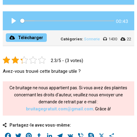
00:43
Play
Télécharger
Catégories:
Sonnerie
1430
22
2.3/5 - (3 votes)
Avez-vous trouvé cette bruitage utile ?
Ce bruitage ne nous appartient pas. Si vous avez des plaintes
concernant les droits d'auteur, veuillez nous envoyer une
demande de retrait par e-mail :
bruitagegratuit.com@gmail.com
. Grâce à!
Partagez-le avec vous-même:
Facebook
Twitter
Pinterest
Tumblr
LinkedIn
Telegram
VK
Viber
Skype
X
Share