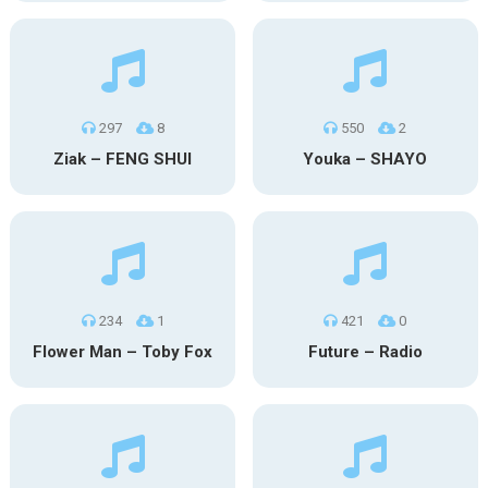
297
8
550
2
Ziak – FENG SHUI
Youka – SHAYO
234
1
421
0
Flower Man – Toby Fox
Future – Radio