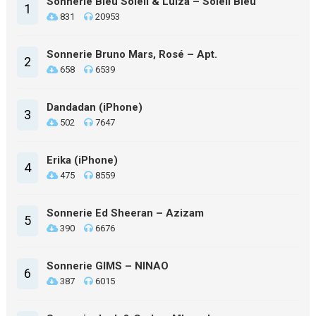
Sonnerie Bleu Soleil & Luiza – Soleil Bleu
1
831
20953
Sonnerie Bruno Mars, Rosé – Apt.
2
658
6539
Dandadan (iPhone)
3
502
7647
Erika (iPhone)
4
475
8559
Sonnerie Ed Sheeran – Azizam
5
390
6676
Sonnerie GIMS – NINAO
6
387
6015