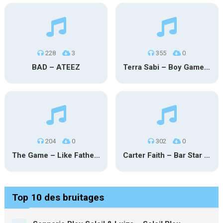
228
3
355
0
BAD – ATEEZ
Terra Sabi – Boy Game X Marcia Cruz
204
0
302
0
The Game – Like Father Like Daughter
Carter Faith – Bar Star Vevo
Top 10 des bruitages