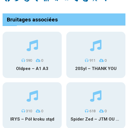
Bruitages associées
590
0
911
0
Oldpee – A1 A3
20Syl – THANK YOU
310
0
618
0
IRYS – Pół kroku stąd
Spider Zed – JTM OU TG