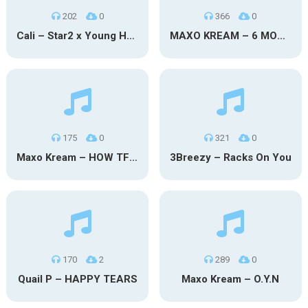
202
0
366
0
Cali – Star2 x Young Henny
MAXO KREAM – 6 MONTHS CLEAN
175
0
321
0
Maxo Kream – HOW TF I’M LUCKY
3Breezy – Racks On You
170
2
289
0
Quail P – HAPPY TEARS
Maxo Kream – O.Y.N