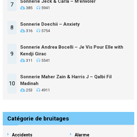
Sonnerie Jeck & Carla – M’envoler
7
385
5941
Sonnerie Doechii – Anxiety
8
316
5754
Sonnerie Andrea Bocelli – Je Vis Pour Elle with
9
Kendji Girac
311
5541
Sonnerie Maher Zain & Harris J – Qalbi Fil
10
Madinah
253
4911
Catégorie de bruitages
Accidents
Alarme