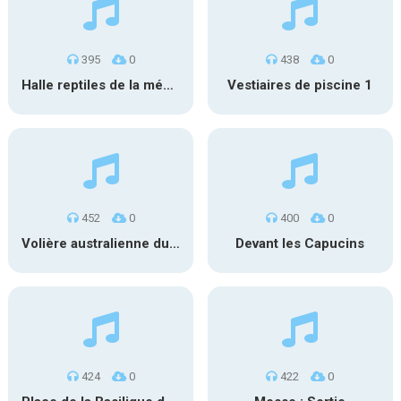
395
0
438
0
Halle reptiles de la ménagerie de Paris
Vestiaires de piscine 1
452
0
400
0
Volière australienne du zoo de Thoiry 2
Devant les Capucins
424
0
422
0