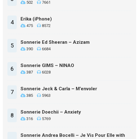
502
7661
Erika (iPhone)
4
475
8572
Sonnerie Ed Sheeran – Azizam
5
390
6684
Sonnerie GIMS – NINAO
6
387
6028
Sonnerie Jeck & Carla – M’envoler
7
385
5963
Sonnerie Doechii – Anxiety
8
316
5769
Sonnerie Andrea Bocelli – Je Vis Pour Elle with