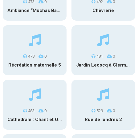
473
0
492
0
Ambiance “Muchas Bandas” 1
Chèvrerie
478
0
481
0
Récréation maternelle 5
Jardin Lecocq à Clermont-Ferrand
483
0
529
0
Cathédrale : Chant et Orgue
Rue de londres 2