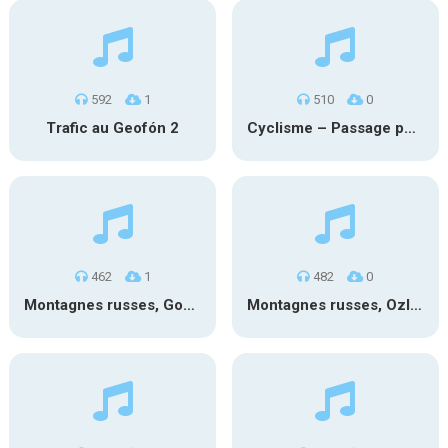
592
1
510
0
Trafic au Geofón 2
Cyclisme – Passage peloton 2
462
1
482
0
Montagnes russes, Goudurix 2
Montagnes russes, OzIris 3