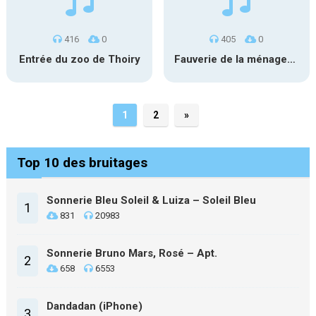
416
0
405
0
Entrée du zoo de Thoiry
Fauverie de la ménagerie de Paris
1
2
»
Top 10 des bruitages
Sonnerie Bleu Soleil & Luiza – Soleil Bleu
1
831
20983
Sonnerie Bruno Mars, Rosé – Apt.
2
658
6553
Dandadan (iPhone)
3