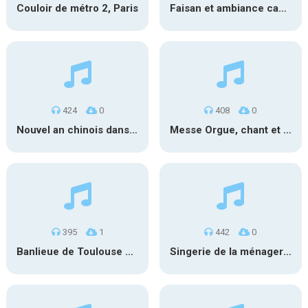
Couloir de métro 2, Paris
Faisan et ambiance campagne
424
0
408
0
Nouvel an chinois dans une rue de londres 1
Messe Orgue, chant et sortie
395
1
442
0
Banlieue de Toulouse nuit
Singerie de la ménagerie de Paris