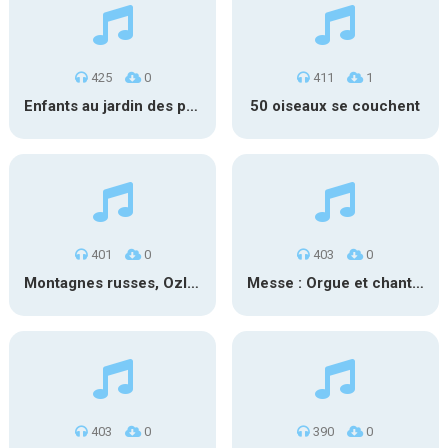
425
0
411
1
Enfants au jardin des plantes
50 oiseaux se couchent
401
0
403
0
Montagnes russes, OzIris 2
Messe : Orgue et chant 2
403
0
390
0