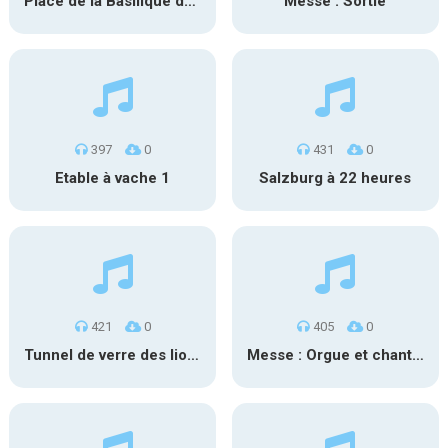
Place de la Basilique de Lourdes
Messe : Sortie
397
0
431
0
Etable à vache 1
Salzburg à 22 heures
421
0
405
0
Tunnel de verre des lions du zoo de Thoiry
Messe : Orgue et chant 3