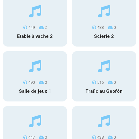
449
2
488
0
Etable à vache 2
Scierie 2
490
0
516
0
Salle de jeux 1
Trafic au Geofón
447
0
438
0