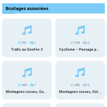
Bruitages associées
591
1
509
0
Trafic au Geofón 2
Cyclisme – Passage peloton 2
460
1
480
0
Montagnes russes, Goudurix 2
Montagnes russes, OzIris 3