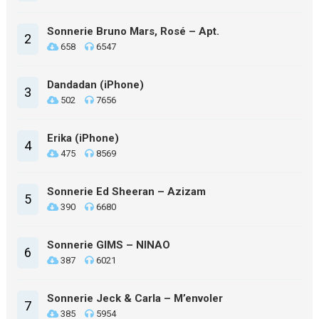
Sonnerie Bruno Mars, Rosé – Apt.
2
658
6547
Dandadan (iPhone)
3
502
7656
Erika (iPhone)
4
475
8569
Sonnerie Ed Sheeran – Azizam
5
390
6680
Sonnerie GIMS – NINAO
6
387
6021
Sonnerie Jeck & Carla – M’envoler
7
385
5954