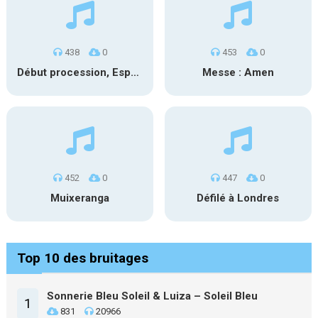
438
0
453
0
Début procession, Espagne
Messe : Amen
452
0
447
0
Muixeranga
Défilé à Londres
Top 10 des bruitages
Sonnerie Bleu Soleil & Luiza – Soleil Bleu
1
831
20966