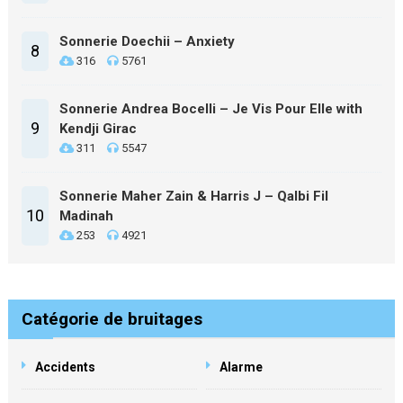
Sonnerie Doechii – Anxiety
8
316
5761
Sonnerie Andrea Bocelli – Je Vis Pour Elle with
9
Kendji Girac
311
5547
Sonnerie Maher Zain & Harris J – Qalbi Fil
10
Madinah
253
4921
Catégorie de bruitages
Accidents
Alarme