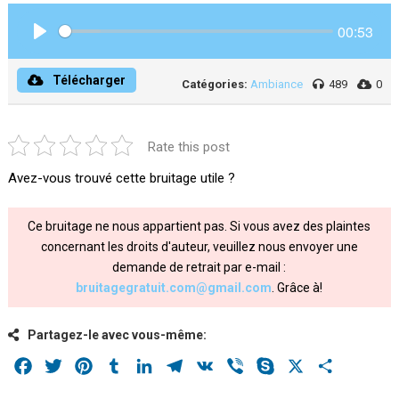
00:53
Play
Télécharger
Catégories:
Ambiance
489
0
Rate this post
Avez-vous trouvé cette bruitage utile ?
Ce bruitage ne nous appartient pas. Si vous avez des plaintes
concernant les droits d'auteur, veuillez nous envoyer une
demande de retrait par e-mail :
bruitagegratuit.com@gmail.com
. Grâce à!
Partagez-le avec vous-même:
Facebook
Twitter
Pinterest
Tumblr
LinkedIn
Telegram
VK
Viber
Skype
X
Share