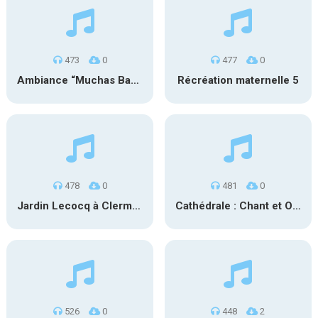
473
0
477
0
Ambiance “Muchas Bandas” 1
Récréation maternelle 5
478
0
481
0
Jardin Lecocq à Clermont-Ferrand
Cathédrale : Chant et Orgue
526
0
448
2