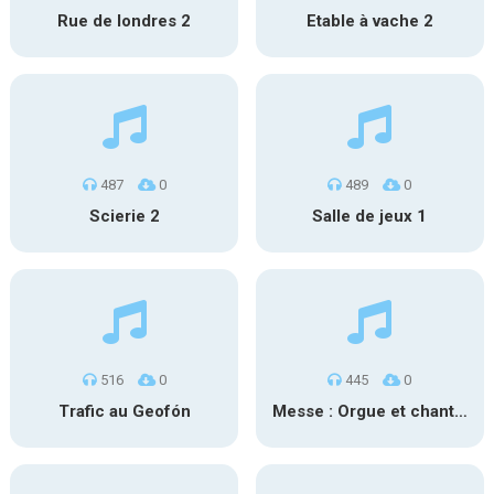
Rue de londres 2
Etable à vache 2
487
0
489
0
Scierie 2
Salle de jeux 1
516
0
445
0
Trafic au Geofón
Messe : Orgue et chant 1