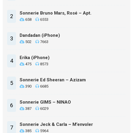
Sonnerie Bruno Mars, Rosé – Apt.
2
658
6553
Dandadan (iPhone)
3
502
7663
Erika (iPhone)
4
475
8573
Sonnerie Ed Sheeran – Azizam
5
390
6685
Sonnerie GIMS – NINAO
6
387
6029
Sonnerie Jeck & Carla – M’envoler
7
385
5964