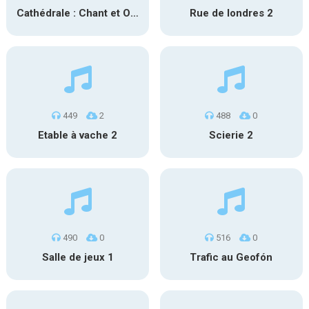
Cathédrale : Chant et Orgue
Rue de londres 2
449
2
488
0
Etable à vache 2
Scierie 2
490
0
516
0
Salle de jeux 1
Trafic au Geofón