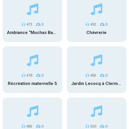
473
0
492
0
Ambiance “Muchas Bandas” 1
Chèvrerie
478
0
483
0
Récréation maternelle 5
Jardin Lecocq à Clermont-Ferrand
483
0
530
0