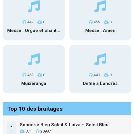
447
0
455
0
Messe : Orgue et chant 1
Messe : Amen
453
0
449
0
Muixeranga
Défilé à Londres
Top 10 des bruitages
Sonnerie Bleu Soleil & Luiza – Soleil Bleu
1
831
20987