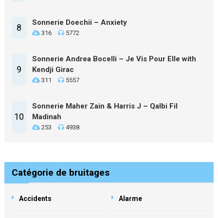
Sonnerie Doechii – Anxiety
8
316
5772
Sonnerie Andrea Bocelli – Je Vis Pour Elle with
9
Kendji Girac
311
5557
Sonnerie Maher Zain & Harris J – Qalbi Fil
10
Madinah
253
4938
Catégorie de bruitages
Accidents
Alarme