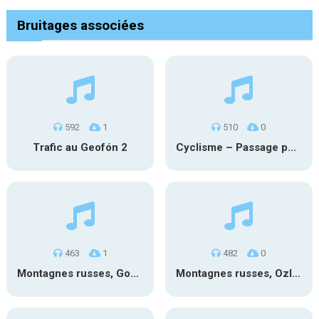
Bruitages associées
592
1
510
0
Trafic au Geofón 2
Cyclisme – Passage peloton 2
463
1
482
0
Montagnes russes, Goudurix 2
Montagnes russes, OzIris 3