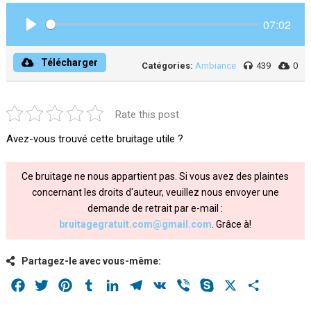
07:02
Play
Télécharger
Catégories:
Ambiance
439
0
Rate this post
Avez-vous trouvé cette bruitage utile ?
Ce bruitage ne nous appartient pas. Si vous avez des plaintes
concernant les droits d'auteur, veuillez nous envoyer une
demande de retrait par e-mail :
bruitagegratuit.com@gmail.com
. Grâce à!
Partagez-le avec vous-même:
Facebook
Twitter
Pinterest
Tumblr
LinkedIn
Telegram
VK
Viber
Skype
X
Share