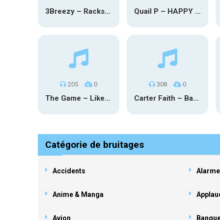
3Breezy – Racks On You
Quail P – HAPPY TEARS
205
0
308
0
The Game – Like Father Like Daughter
Carter Faith – Bar Star Vevo
Catégorie de bruitages
Accidents
Alarme
Anime & Manga
Applau
Avion
Banqu