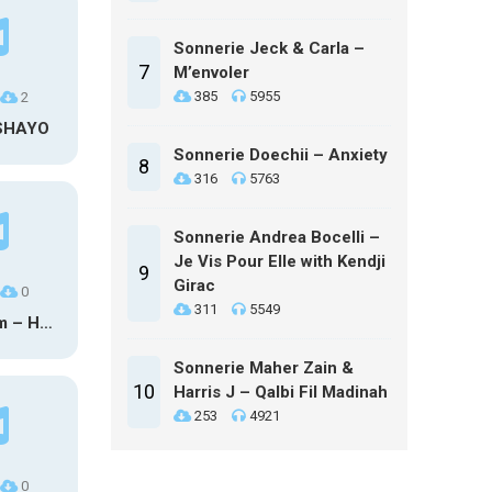
Sonnerie Jeck & Carla –
7
M’envoler
385
5955
2
 SHAYO
Sonnerie Doechii – Anxiety
8
316
5763
Sonnerie Andrea Bocelli –
Je Vis Pour Elle with Kendji
9
Girac
0
311
5549
Maxo Kream – HOW TF I’M LUCKY
Sonnerie Maher Zain &
10
Harris J – Qalbi Fil Madinah
253
4921
0