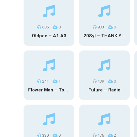
605
0
933
0
Oldpee – A1 A3
20Syl – THANK YOU
241
1
439
0
Flower Man – Toby Fox
Future – Radio
330
0
176
2