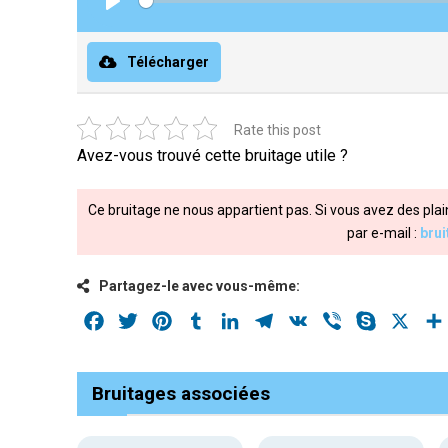
Play
Télécharger
Rate this post
Avez-vous trouvé cette bruitage utile ?
Ce bruitage ne nous appartient pas. Si vous avez des plai
par e-mail :
bru
Partagez-le avec vous-même:
Facebook
Twitter
Pinterest
Tumblr
LinkedIn
Telegram
VK
Viber
Skype
X
Bruitages associées