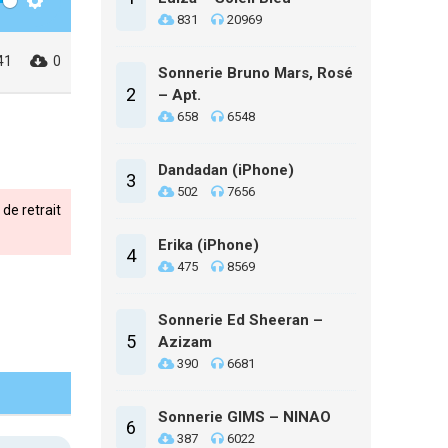
Settings
831
20969
41
0
Sonnerie Bruno Mars, Rosé
2
– Apt.
658
6548
Dandadan (iPhone)
3
502
7656
de retrait
Erika (iPhone)
4
475
8569
Sonnerie Ed Sheeran –
5
Azizam
390
6681
Sonnerie GIMS – NINAO
6
387
6022