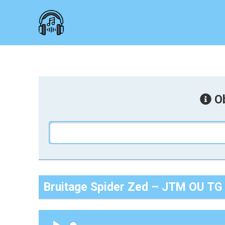
Ob
Bruitage Spider Zed – JTM OU TG