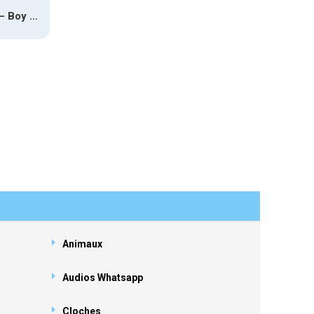
Terra Sabi – Boy Game X Marcia Cruz
Animaux
Audios Whatsapp
Cloches