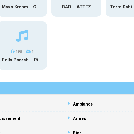
Maxo Kream – O.Y.N
BAD – ATEEZ
198
1
Bella Poarch – Ribcage
Ambiance
dissement
Armes
e
Bips