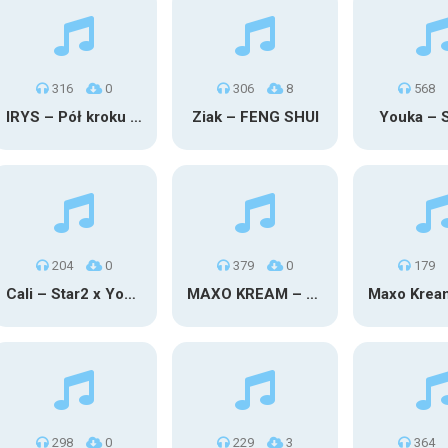
316
0
306
8
568
IRYS – Pół kroku stąd
Ziak – FENG SHUI
Youka –
204
0
379
0
179
Cali – Star2 x Young Henny
MAXO KREAM – 6 MONTHS CLEAN
298
0
229
3
364