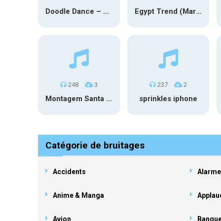
Doodle Dance – Anime (Marimba)
Egypt Trend (Marimba)
248
3
237
2
Montagem Santa Fe 2 – Phonk (iPhone)
sprinkles iphone
Catégorie de bruitages
Accidents
Alarme
Anime & Manga
Applau
Avion
Banqu