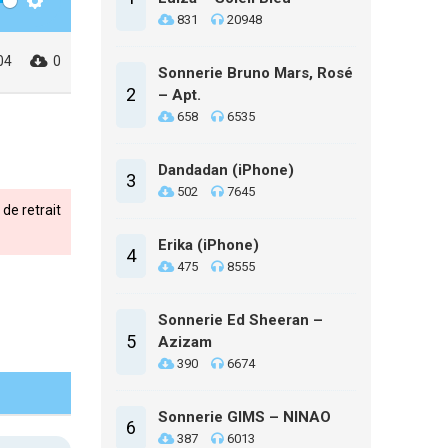
Settings
831
20948
04
0
Sonnerie Bruno Mars, Rosé
2
– Apt.
658
6535
Dandadan (iPhone)
3
502
7645
de retrait
Erika (iPhone)
4
475
8555
Sonnerie Ed Sheeran –
5
Azizam
390
6674
Sonnerie GIMS – NINAO
6
387
6013