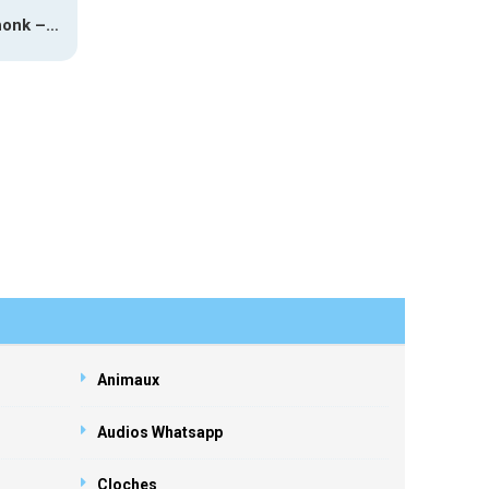
Chinese Phonk – Midu Echoing (Marimba)
Animaux
Audios Whatsapp
Cloches