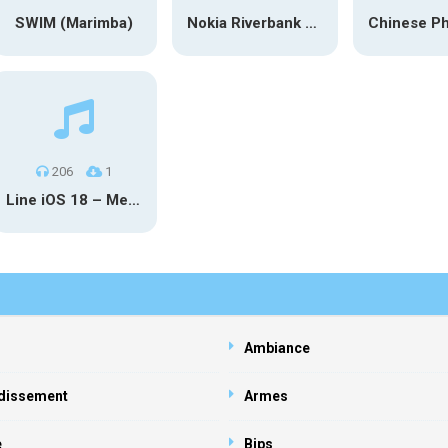
SWIM (Marimba)
Nokia Riverbank Dawn
206
1
Line iOS 18 – Mercury
Ambiance
dissement
Armes
e
Bips