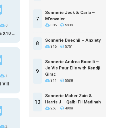
Sonnerie Jeck & Carla –
7
M’envoler
385
5939
0
Sony Xperia X10 Msg
Sonnerie Doechii – Anxiety
8
316
5751
Sonnerie Andrea Bocelli –
Je Vis Pour Elle with Kendji
9
Girac
1
311
5538
 VIII
Sonnerie Maher Zain &
10
Harris J – Qalbi Fil Madinah
253
4908
2