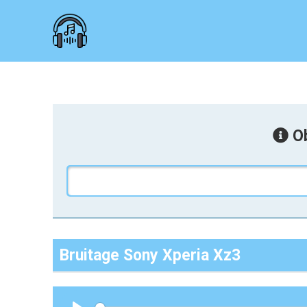
Ob
Bruitage Sony Xperia Xz3