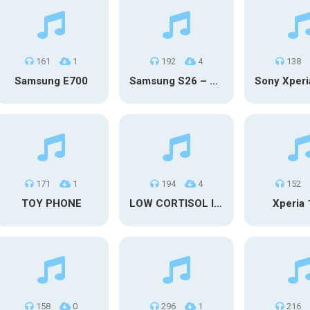
161
1
192
4
138
Samsung E700
Samsung S26 – Moon Discovery
171
1
194
4
152
TOY PHONE
LOW CORTISOL IPHONE
Xperia 1
158
0
296
1
216