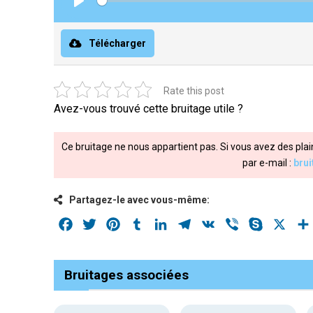
Play
Télécharger
Rate this post
Avez-vous trouvé cette bruitage utile ?
Ce bruitage ne nous appartient pas. Si vous avez des plai
par e-mail :
bru
Partagez-le avec vous-même:
Facebook
Twitter
Pinterest
Tumblr
LinkedIn
Telegram
VK
Viber
Skype
X
Bruitages associées