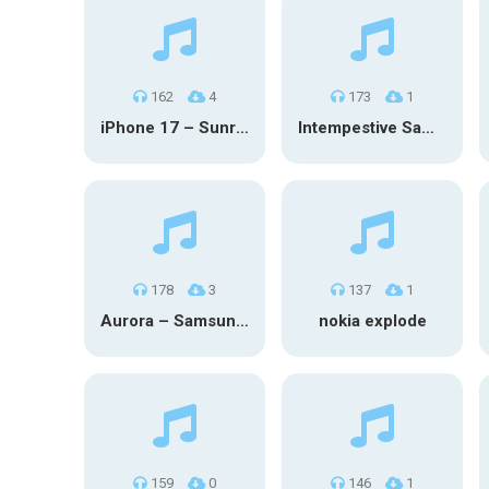
162
4
173
1
iPhone 17 – Sunrise Serenity
Intempestive Samsung
178
3
137
1
Aurora – Samsung Galaxy S26
nokia explode
159
0
146
1