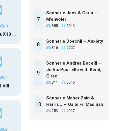
Sonnerie Jeck & Carla –
7
M’envoler
385
5946
0
Sony Xperia X10 Msg
Sonnerie Doechii – Anxiety
8
316
5757
Sonnerie Andrea Bocelli –
Je Vis Pour Elle with Kendji
9
Girac
1
311
5546
 VIII
Sonnerie Maher Zain &
10
Harris J – Qalbi Fil Madinah
253
4917
3