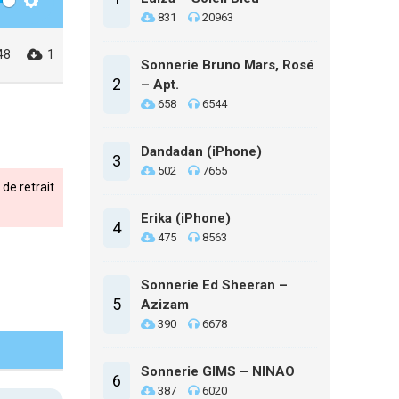
Settings
831
20963
48
1
Sonnerie Bruno Mars, Rosé
2
– Apt.
658
6544
Dandadan (iPhone)
3
502
7655
de retrait
Erika (iPhone)
4
475
8563
Sonnerie Ed Sheeran –
5
Azizam
390
6678
Sonnerie GIMS – NINAO
6
387
6020