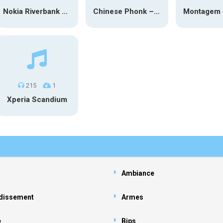
Nokia Riverbank Dawn
Chinese Phonk – Midu Echoing (Marimba)
215
1
Xperia Scandium
Ambiance
dissement
Armes
e
Bips