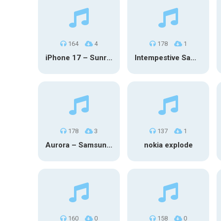
164
4
178
1
iPhone 17 – Sunrise Serenity
Intempestive Samsung
178
3
137
1
Aurora – Samsung Galaxy S26
nokia explode
160
0
158
0