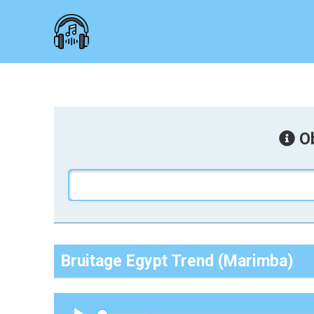
Ob
Bruitage Egypt Trend (Marimba)