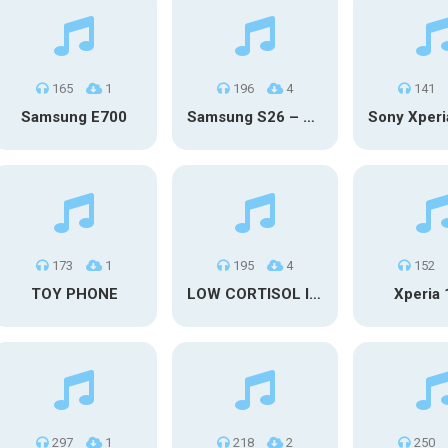
165
1
196
4
141
Samsung E700
Samsung S26 – Moon Discovery
173
1
195
4
152
TOY PHONE
LOW CORTISOL IPHONE
Xperia 1
297
1
218
2
250