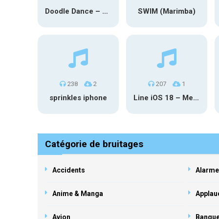
Doodle Dance – Anime (Marimba)
SWIM (Marimba)
238
2
207
1
sprinkles iphone
Line iOS 18 – Mercury
Catégorie de bruitages
Accidents
Alarme
Anime & Manga
Applau
Avion
Banqu