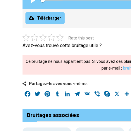
Play
Télécharger
Rate this post
Avez-vous trouvé cette bruitage utile ?
Ce bruitage ne nous appartient pas. Si vous avez des plai
par e-mail :
bru
Partagez-le avec vous-même:
Facebook
Twitter
Pinterest
Tumblr
LinkedIn
Telegram
VK
Viber
Skype
X
Bruitages associées