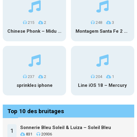
215
2
248
3
Chinese Phonk – Midu Echoing (Marimba)
Montagem Santa Fe 2 – Phonk (iPhone)
237
2
204
1
sprinkles iphone
Line iOS 18 – Mercury
Top 10 des bruitages
Sonnerie Bleu Soleil & Luiza – Soleil Bleu
1
831
20936