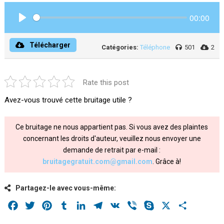
00:00
Play
Télécharger
Catégories:
Téléphone
501
2
Rate this post
Avez-vous trouvé cette bruitage utile ?
Ce bruitage ne nous appartient pas. Si vous avez des plaintes
concernant les droits d'auteur, veuillez nous envoyer une
demande de retrait par e-mail :
bruitagegratuit.com@gmail.com
. Grâce à!
Partagez-le avec vous-même:
Facebook
Twitter
Pinterest
Tumblr
LinkedIn
Telegram
VK
Viber
Skype
X
Share