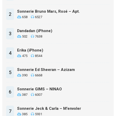
Sonnerie Bruno Mars, Rosé – Apt.
2
658
6527
Dandadan (iPhone)
3
502
7638
Erika (iPhone)
4
475
8544
Sonnerie Ed Sheeran – Azizam
5
390
6668
Sonnerie GIMS – NINAO
6
387
6007
Sonnerie Jeck & Carla – M’envoler
7
385
5931