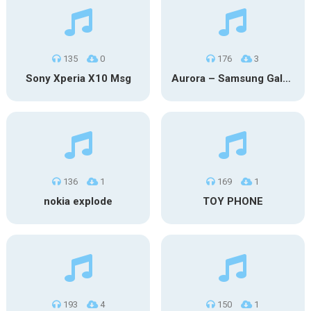
135
0
176
3
Sony Xperia X10 Msg
Aurora – Samsung Galaxy S26
136
1
169
1
nokia explode
TOY PHONE
193
4
150
1