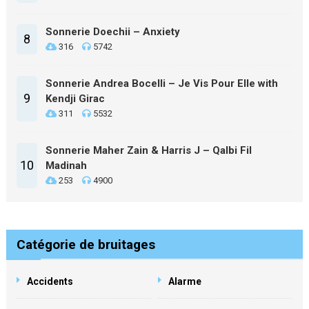
Sonnerie Doechii – Anxiety
8
316
5742
Sonnerie Andrea Bocelli – Je Vis Pour Elle with
9
Kendji Girac
311
5532
Sonnerie Maher Zain & Harris J – Qalbi Fil
10
Madinah
253
4900
Catégorie de bruitages
Accidents
Alarme