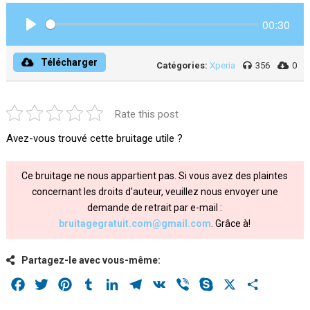
00:30
Play
Télécharger
Catégories:
Xperia
356
0
Rate this post
Avez-vous trouvé cette bruitage utile ?
Ce bruitage ne nous appartient pas. Si vous avez des plaintes
concernant les droits d'auteur, veuillez nous envoyer une
demande de retrait par e-mail :
bruitagegratuit.com@gmail.com
. Grâce à!
Partagez-le avec vous-même:
Facebook
Twitter
Pinterest
Tumblr
LinkedIn
Telegram
VK
Viber
Skype
X
Share