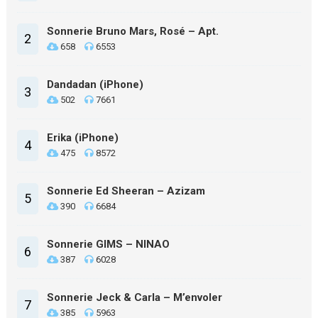
Sonnerie Bruno Mars, Rosé – Apt.
2
658
6553
Dandadan (iPhone)
3
502
7661
Erika (iPhone)
4
475
8572
Sonnerie Ed Sheeran – Azizam
5
390
6684
Sonnerie GIMS – NINAO
6
387
6028
Sonnerie Jeck & Carla – M’envoler
7
385
5963