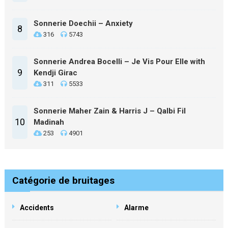
Sonnerie Doechii – Anxiety
8
316
5743
Sonnerie Andrea Bocelli – Je Vis Pour Elle with
9
Kendji Girac
311
5533
Sonnerie Maher Zain & Harris J – Qalbi Fil
10
Madinah
253
4901
Catégorie de bruitages
Accidents
Alarme