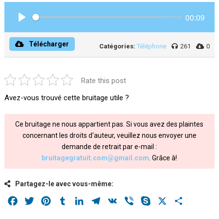
00:09
Play
Télécharger
Catégories:
Téléphone
261
0
Rate this post
Avez-vous trouvé cette bruitage utile ?
Ce bruitage ne nous appartient pas. Si vous avez des plaintes
concernant les droits d'auteur, veuillez nous envoyer une
demande de retrait par e-mail :
bruitagegratuit.com@gmail.com
. Grâce à!
Partagez-le avec vous-même:
Facebook
Twitter
Pinterest
Tumblr
LinkedIn
Telegram
VK
Viber
Skype
X
Share