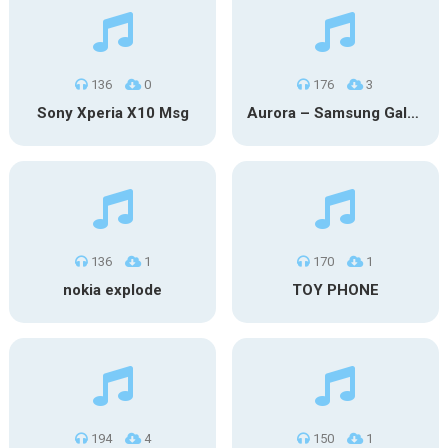
136
0
176
3
Sony Xperia X10 Msg
Aurora – Samsung Galaxy S26
136
1
170
1
nokia explode
TOY PHONE
194
4
150
1