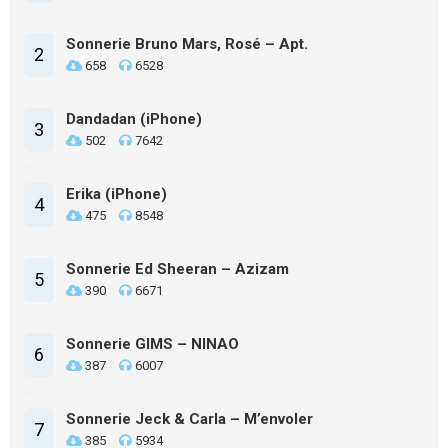
Sonnerie Bruno Mars, Rosé – Apt.
2
658
6528
Dandadan (iPhone)
3
502
7642
Erika (iPhone)
4
475
8548
Sonnerie Ed Sheeran – Azizam
5
390
6671
Sonnerie GIMS – NINAO
6
387
6007
Sonnerie Jeck & Carla – M’envoler
7
385
5934