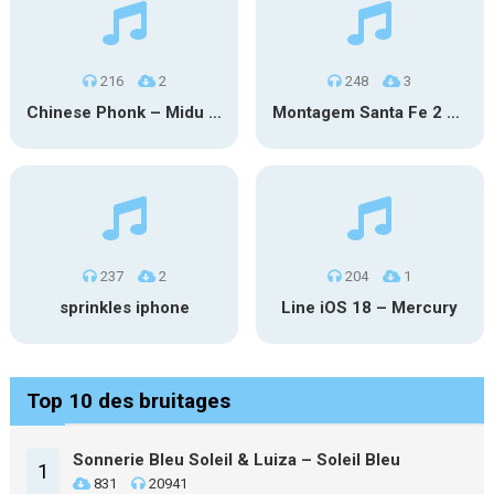
216
2
248
3
Chinese Phonk – Midu Echoing (Marimba)
Montagem Santa Fe 2 – Phonk (iPhone)
237
2
204
1
sprinkles iphone
Line iOS 18 – Mercury
Top 10 des bruitages
Sonnerie Bleu Soleil & Luiza – Soleil Bleu
1
831
20941