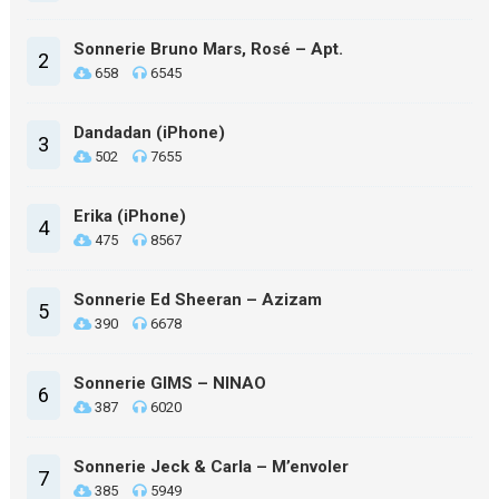
Sonnerie Bruno Mars, Rosé – Apt.
2
658
6545
Dandadan (iPhone)
3
502
7655
Erika (iPhone)
4
475
8567
Sonnerie Ed Sheeran – Azizam
5
390
6678
Sonnerie GIMS – NINAO
6
387
6020
Sonnerie Jeck & Carla – M’envoler
7
385
5949