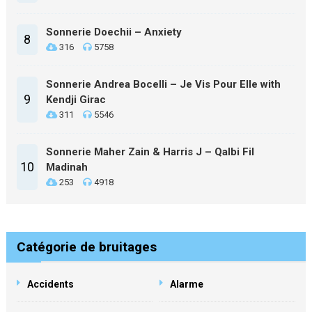
Sonnerie Doechii – Anxiety
8
316
5758
Sonnerie Andrea Bocelli – Je Vis Pour Elle with
9
Kendji Girac
311
5546
Sonnerie Maher Zain & Harris J – Qalbi Fil
10
Madinah
253
4918
Catégorie de bruitages
Accidents
Alarme