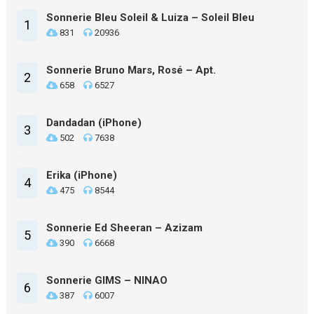
Sonnerie Bleu Soleil & Luiza – Soleil Bleu
1
831
20936
Sonnerie Bruno Mars, Rosé – Apt.
2
658
6527
Dandadan (iPhone)
3
502
7638
Erika (iPhone)
4
475
8544
Sonnerie Ed Sheeran – Azizam
5
390
6668
Sonnerie GIMS – NINAO
6
387
6007