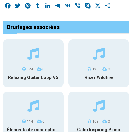
Facebook
Twitter
Pinterest
Tumblr
LinkedIn
Telegram
VK
Viber
Skype
X
Share
Bruitages associées
124
0
135
0
Relaxing Guitar Loop V5
Riser Wildfire
114
0
109
0
Éléments de conception sonore SFX PS 022
Calm Inspiring Piano