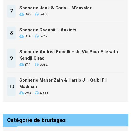
Sonnerie Jeck & Carla – M’envoler
7
385
5931
Sonnerie Doechii – Anxiety
8
316
5742
Sonnerie Andrea Bocelli – Je Vis Pour Elle with
9
Kendji Girac
311
5532
Sonnerie Maher Zain & Harris J – Qalbi Fil
10
Madinah
253
4900
Catégorie de bruitages