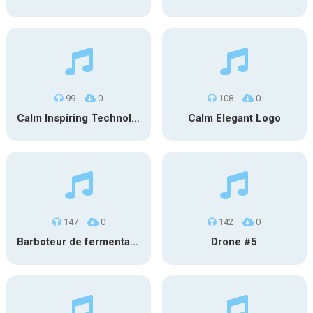
99
0
108
0
Calm Inspiring Technology Logo
Calm Elegant Logo
147
0
142
0
Barboteur de fermentation #1
Drone #5