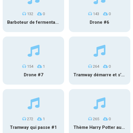
132
0
143
0
Barboteur de fermentation #2
Drone #6
154
1
264
0
Drone #7
Tramway démarre et s’éloigne #2
272
1
265
0
Tramway qui passe #1
Thème Harry Potter au carillon