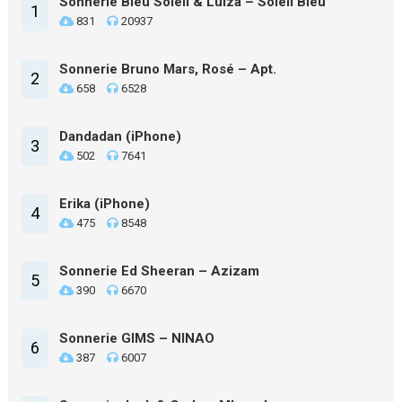
Sonnerie Bleu Soleil & Luiza – Soleil Bleu
1
831
20937
Sonnerie Bruno Mars, Rosé – Apt.
2
658
6528
Dandadan (iPhone)
3
502
7641
Erika (iPhone)
4
475
8548
Sonnerie Ed Sheeran – Azizam
5
390
6670
Sonnerie GIMS – NINAO
6
387
6007