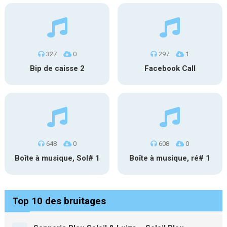
327
0
297
1
Bip de caisse 2
Facebook Call
648
0
608
0
Boîte à musique, Sol# 1
Boîte à musique, ré# 1
Top 10 des bruitages