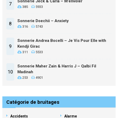
Sonnerie Jeck & Carla – M’envoler
7
385
5933
Sonnerie Doechii – Anxiety
8
316
5743
Sonnerie Andrea Bocelli – Je Vis Pour Elle with
9
Kendji Girac
311
5533
Sonnerie Maher Zain & Harris J – Qalbi Fil
10
Madinah
253
4901
Catégorie de bruitages
Accidents
Alarme