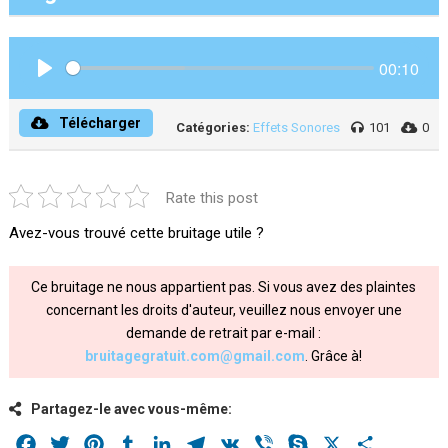
00:10
Play
Télécharger
Catégories:
Effets Sonores
101
0
Rate this post
Avez-vous trouvé cette bruitage utile ?
Ce bruitage ne nous appartient pas. Si vous avez des plaintes
concernant les droits d'auteur, veuillez nous envoyer une
demande de retrait par e-mail :
bruitagegratuit.com@gmail.com
. Grâce à!
Partagez-le avec vous-même:
Facebook
Twitter
Pinterest
Tumblr
LinkedIn
Telegram
VK
Viber
Skype
X
Share