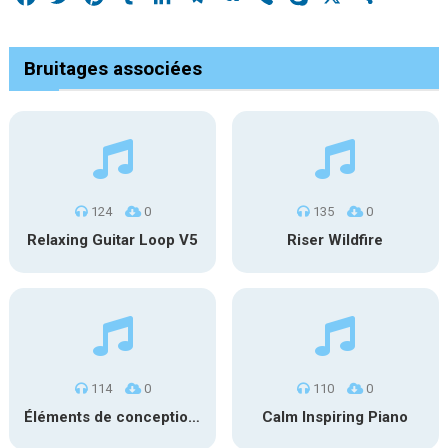
Bruitages associées
124
0
135
0
Relaxing Guitar Loop V5
Riser Wildfire
114
0
110
0
Éléments de conception sonore SFX PS 022
Calm Inspiring Piano