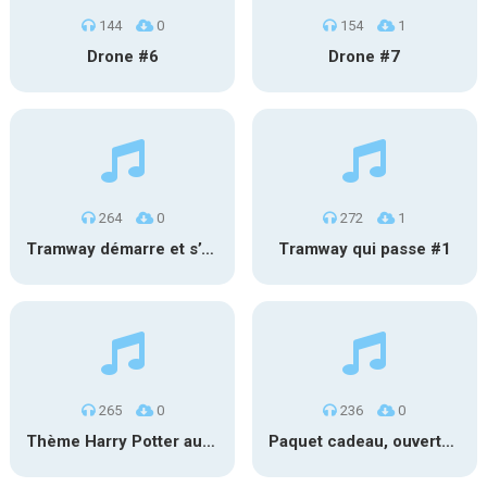
144
0
154
1
Drone #6
Drone #7
264
0
272
1
Tramway démarre et s’éloigne #2
Tramway qui passe #1
265
0
236
0
Thème Harry Potter au carillon
Paquet cadeau, ouverture #1