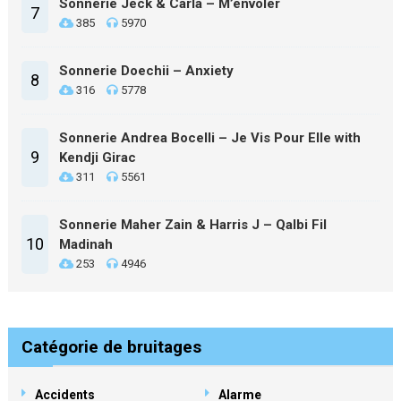
Sonnerie Jeck & Carla – M’envoler
7
385
5970
Sonnerie Doechii – Anxiety
8
316
5778
Sonnerie Andrea Bocelli – Je Vis Pour Elle with
9
Kendji Girac
311
5561
Sonnerie Maher Zain & Harris J – Qalbi Fil
10
Madinah
253
4946
Catégorie de bruitages
Accidents
Alarme