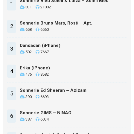
Sonnerie Bleu Soleil & Luiza – Soleil Bleu
1
831
21002
Sonnerie Bruno Mars, Rosé – Apt.
2
658
6560
Dandadan (iPhone)
3
502
7667
Erika (iPhone)
4
476
8582
Sonnerie Ed Sheeran – Azizam
5
390
6693
Sonnerie GIMS – NINAO
6
387
6034