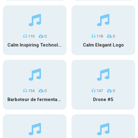
110
0
118
0
Calm Inspiring Technology Logo
Calm Elegant Logo
154
0
147
0
Barboteur de fermentation #1
Drone #5