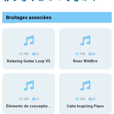
Bruitages associées
133
0
145
0
Relaxing Guitar Loop V5
Riser Wildfire
120
0
120
0
Éléments de conception sonore SFX PS 022
Calm Inspiring Piano