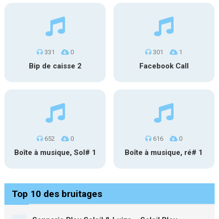
331
0
301
1
Bip de caisse 2
Facebook Call
652
0
616
0
Boîte à musique, Sol# 1
Boîte à musique, ré# 1
Top 10 des bruitages