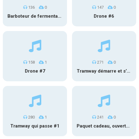
136
0
147
0
Barboteur de fermentation #2
Drone #6
158
1
271
0
Drone #7
Tramway démarre et s’éloigne #2
280
1
241
0
Tramway qui passe #1
Paquet cadeau, ouverture #1