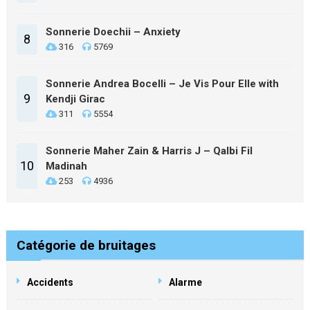
Sonnerie Doechii – Anxiety
8
316
5769
Sonnerie Andrea Bocelli – Je Vis Pour Elle with
9
Kendji Girac
311
5554
Sonnerie Maher Zain & Harris J – Qalbi Fil
10
Madinah
253
4936
Catégorie de bruitages
Accidents
Alarme