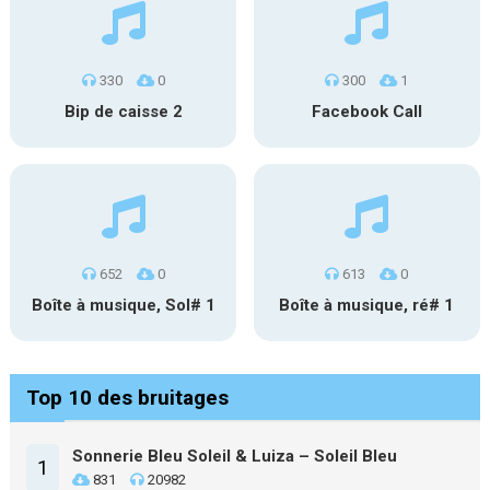
330
0
300
1
Bip de caisse 2
Facebook Call
652
0
613
0
Boîte à musique, Sol# 1
Boîte à musique, ré# 1
Top 10 des bruitages
Sonnerie Bleu Soleil & Luiza – Soleil Bleu
1
831
20982