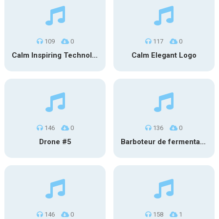
109
0
117
0
Calm Inspiring Technology Logo
Calm Elegant Logo
146
0
136
0
Drone #5
Barboteur de fermentation #2
146
0
158
1