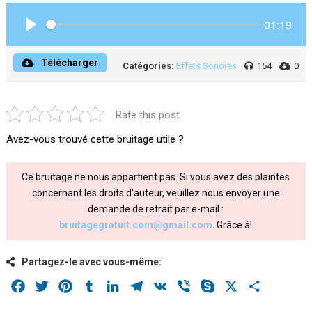
01:19
Play
Télécharger
Catégories:
Effets Sonores
154
0
Rate this post
Avez-vous trouvé cette bruitage utile ?
Ce bruitage ne nous appartient pas. Si vous avez des plaintes
concernant les droits d'auteur, veuillez nous envoyer une
demande de retrait par e-mail :
bruitagegratuit.com@gmail.com
. Grâce à!
Partagez-le avec vous-même:
Facebook
Twitter
Pinterest
Tumblr
LinkedIn
Telegram
VK
Viber
Skype
X
Share