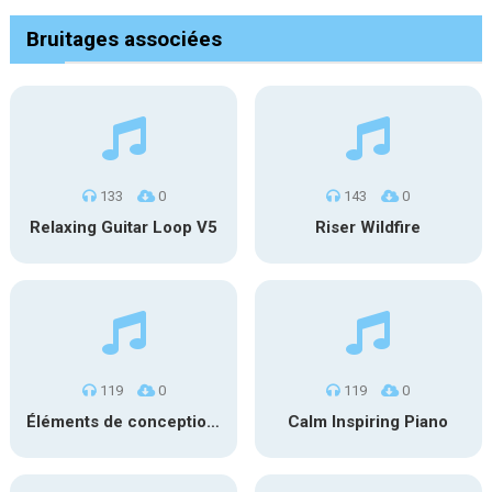
Bruitages associées
133
0
143
0
Relaxing Guitar Loop V5
Riser Wildfire
119
0
119
0
Éléments de conception sonore SFX PS 022
Calm Inspiring Piano