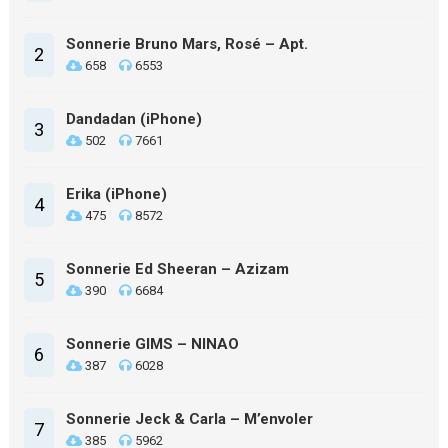
Sonnerie Bruno Mars, Rosé – Apt.
2
658
6553
Dandadan (iPhone)
3
502
7661
Erika (iPhone)
4
475
8572
Sonnerie Ed Sheeran – Azizam
5
390
6684
Sonnerie GIMS – NINAO
6
387
6028
Sonnerie Jeck & Carla – M’envoler
7
385
5962