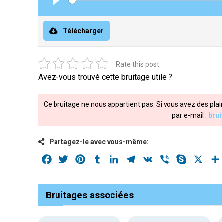
Play
Télécharger
Rate this post
Avez-vous trouvé cette bruitage utile ?
Ce bruitage ne nous appartient pas. Si vous avez des plai
par e-mail :
bru
Partagez-le avec vous-même:
Facebook
Twitter
Pinterest
Tumblr
LinkedIn
Telegram
VK
Viber
Skype
X
Bruitages associées