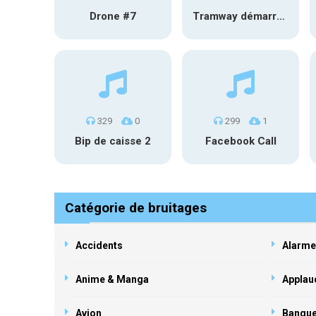
Drone #7
Tramway démarre et s’éloigne #2
329
0
299
1
Bip de caisse 2
Facebook Call
Catégorie de bruitages
Accidents
Alarme
Anime & Manga
Applau
Avion
Banqu