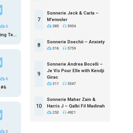
Sonnerie Jeck & Carla –
7
M’envoler
385
5954
0
Calm Inspiring Technology Logo
Sonnerie Doechii – Anxiety
8
316
5759
Sonnerie Andrea Bocelli –
Je Vis Pour Elle with Kendji
9
Girac
0
311
5547
 #6
Sonnerie Maher Zain &
10
Harris J – Qalbi Fil Madinah
253
4921
0