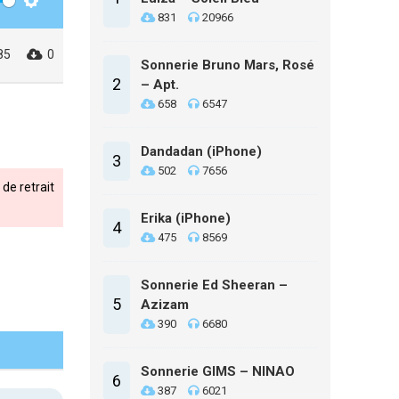
Settings
831
20966
85
0
Sonnerie Bruno Mars, Rosé
2
– Apt.
658
6547
Dandadan (iPhone)
3
502
7656
de retrait
Erika (iPhone)
4
475
8569
Sonnerie Ed Sheeran –
5
Azizam
390
6680
Sonnerie GIMS – NINAO
6
387
6021