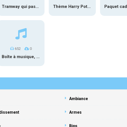
Tramway qui passe #1
Thème Harry Potter au carillon
652
0
Boîte à musique, Sol# 1
Ambiance
dissement
Armes
e
Bips