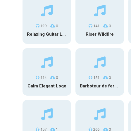
129
0
141
0
Relaxing Guitar Loop V5
Riser Wildfire
114
0
151
0
Calm Elegant Logo
Barboteur de fermentation #1
157
1
266
0