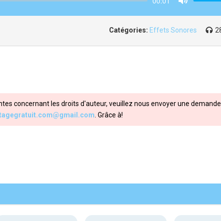
00:01
Mute
Catégories:
Effets Sonores
2
ntes concernant les droits d'auteur, veuillez nous envoyer une demande 
itagegratuit.com@gmail.com
. Grâce à!
Share