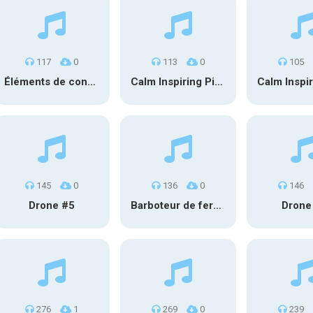
117
0
113
0
105
Éléments de conception sonore SFX PS 022
Calm Inspiring Piano
145
0
136
0
146
Drone #5
Barboteur de fermentation #2
Drone
276
1
269
0
239