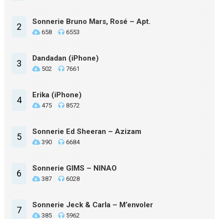
Sonnerie Bruno Mars, Rosé – Apt.
2
658
6553
Dandadan (iPhone)
3
502
7661
Erika (iPhone)
4
475
8572
Sonnerie Ed Sheeran – Azizam
5
390
6684
Sonnerie GIMS – NINAO
6
387
6028
Sonnerie Jeck & Carla – M’envoler
7
385
5962