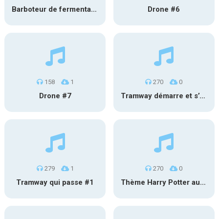
Barboteur de fermentation #2
Drone #6
158
1
270
0
Drone #7
Tramway démarre et s’éloigne #2
279
1
270
0
Tramway qui passe #1
Thème Harry Potter au carillon