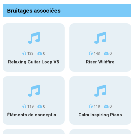
Bruitages associées
133
0
143
0
Relaxing Guitar Loop V5
Riser Wildfire
119
0
119
0
Éléments de conception sonore SFX PS 022
Calm Inspiring Piano