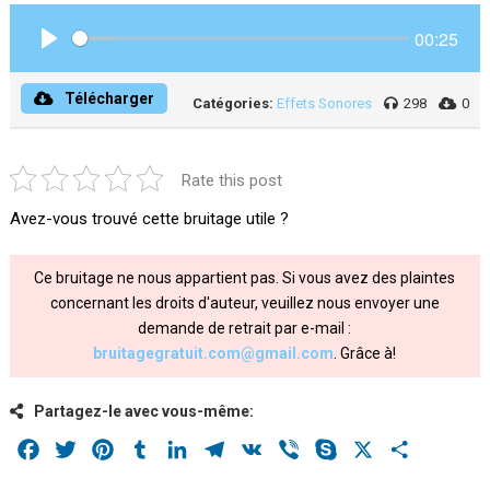
00:25
Play
Télécharger
Catégories:
Effets Sonores
298
0
Rate this post
Avez-vous trouvé cette bruitage utile ?
Ce bruitage ne nous appartient pas. Si vous avez des plaintes
concernant les droits d'auteur, veuillez nous envoyer une
demande de retrait par e-mail :
bruitagegratuit.com@gmail.com
. Grâce à!
Partagez-le avec vous-même:
Facebook
Twitter
Pinterest
Tumblr
LinkedIn
Telegram
VK
Viber
Skype
X
Share