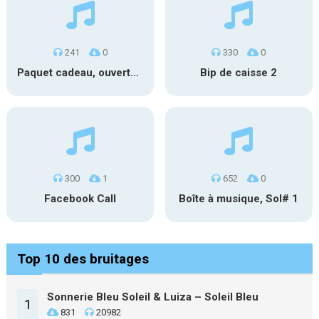
241
0
330
0
Paquet cadeau, ouverture #1
Bip de caisse 2
300
1
652
0
Facebook Call
Boîte à musique, Sol# 1
Top 10 des bruitages
Sonnerie Bleu Soleil & Luiza – Soleil Bleu
1
831
20982