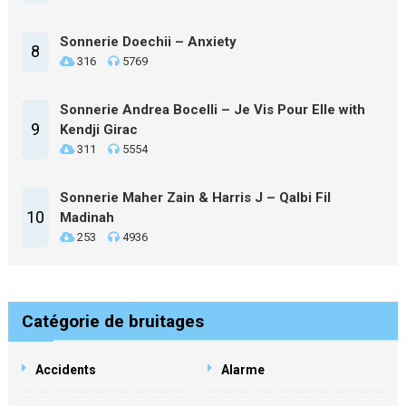
Sonnerie Doechii – Anxiety
8
316
5769
Sonnerie Andrea Bocelli – Je Vis Pour Elle with
9
Kendji Girac
311
5554
Sonnerie Maher Zain & Harris J – Qalbi Fil
10
Madinah
253
4936
Catégorie de bruitages
Accidents
Alarme