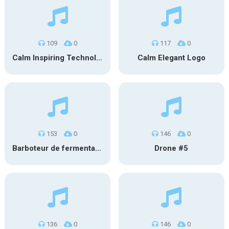
109
0
117
0
Calm Inspiring Technology Logo
Calm Elegant Logo
153
0
146
0
Barboteur de fermentation #1
Drone #5
136
0
146
0