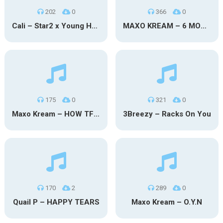
202
0
366
0
Cali – Star2 x Young Henny
MAXO KREAM – 6 MONTHS CLEAN
175
0
321
0
Maxo Kream – HOW TF I’M LUCKY
3Breezy – Racks On You
170
2
289
0
Quail P – HAPPY TEARS
Maxo Kream – O.Y.N