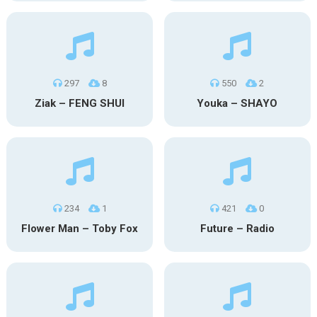
297
8
550
2
Ziak – FENG SHUI
Youka – SHAYO
234
1
421
0
Flower Man – Toby Fox
Future – Radio