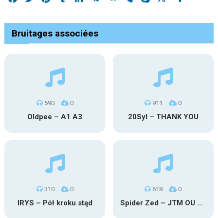
Bruitages associées
590
0
911
0
Oldpee – A1 A3
20Syl – THANK YOU
310
0
618
0
IRYS – Pół kroku stąd
Spider Zed – JTM OU TG