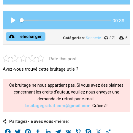
00:39
Play
Télécharger
Catégories:
Sonnerie
371
5
Rate this post
Avez-vous trouvé cette bruitage utile ?
Ce bruitage ne nous appartient pas. Si vous avez des plaintes
concernant les droits d'auteur, veuillez nous envoyer une
demande de retrait par e-mail :
bruitagegratuit.com@gmail.com
. Grâce à!
Partagez-le avec vous-même:
Facebook
Twitter
Pinterest
Tumblr
LinkedIn
Telegram
VK
Viber
Skype
X
Share