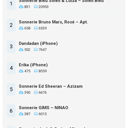
Sonnerie Bleu Soleil & Luiza – Soleil Bleu
1
831
20953
Sonnerie Bruno Mars, Rosé – Apt.
2
658
6539
Dandadan (iPhone)
3
502
7647
Erika (iPhone)
4
475
8559
Sonnerie Ed Sheeran – Azizam
5
390
6676
Sonnerie GIMS – NINAO
6
387
6015