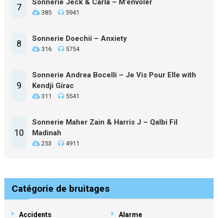
Sonnerie Jeck & Carla – M’envoler
7
385
5941
Sonnerie Doechii – Anxiety
8
316
5754
Sonnerie Andrea Bocelli – Je Vis Pour Elle with
9
Kendji Girac
311
5541
Sonnerie Maher Zain & Harris J – Qalbi Fil
10
Madinah
253
4911
Catégorie de bruitages
Accidents
Alarme