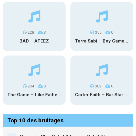
228
3
355
0
BAD – ATEEZ
Terra Sabi – Boy Game X Marcia Cruz
204
0
302
0
The Game – Like Father Like Daughter
Carter Faith – Bar Star Vevo
Top 10 des bruitages