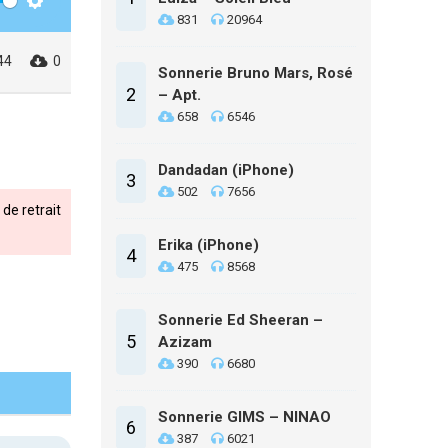
Settings
831
20964
44
0
Sonnerie Bruno Mars, Rosé
2
– Apt.
658
6546
Dandadan (iPhone)
3
502
7656
de retrait
Erika (iPhone)
4
475
8568
Sonnerie Ed Sheeran –
5
Azizam
390
6680
Sonnerie GIMS – NINAO
6
387
6021