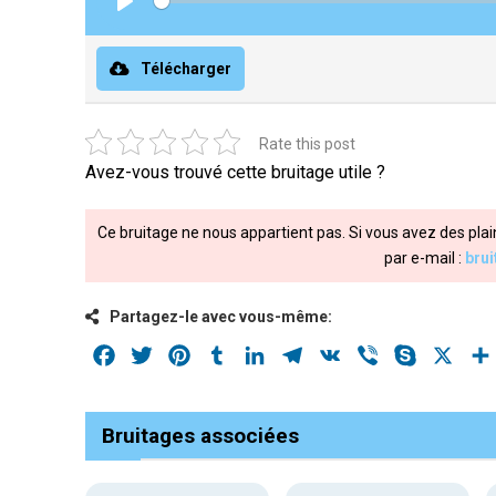
Play
Télécharger
Rate this post
Avez-vous trouvé cette bruitage utile ?
Ce bruitage ne nous appartient pas. Si vous avez des plai
par e-mail :
bru
Partagez-le avec vous-même:
Facebook
Twitter
Pinterest
Tumblr
LinkedIn
Telegram
VK
Viber
Skype
X
Bruitages associées