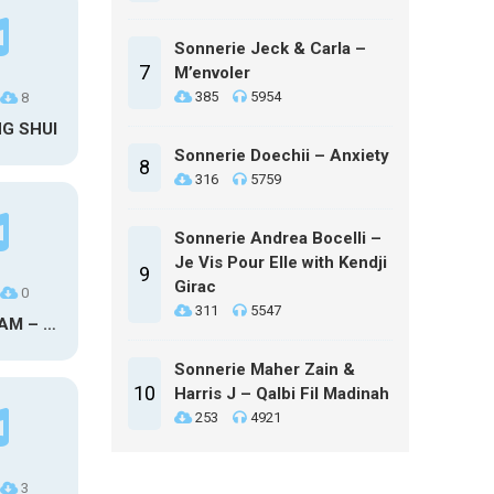
Sonnerie Jeck & Carla –
7
M’envoler
385
5954
8
NG SHUI
Sonnerie Doechii – Anxiety
8
316
5759
Sonnerie Andrea Bocelli –
Je Vis Pour Elle with Kendji
9
Girac
0
311
5547
MAXO KREAM – 6 MONTHS CLEAN
Sonnerie Maher Zain &
10
Harris J – Qalbi Fil Madinah
253
4921
3