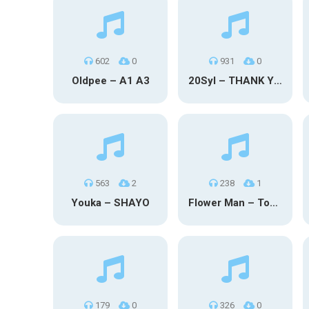
602
0
931
0
Oldpee – A1 A3
20Syl – THANK YOU
563
2
238
1
Youka – SHAYO
Flower Man – Toby Fox
179
0
326
0