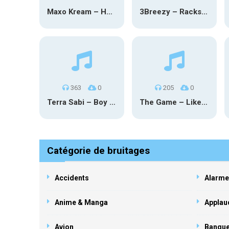
Maxo Kream – HOW TF I’M LUCKY
3Breezy – Racks On You
363
0
205
0
Terra Sabi – Boy Game X Marcia Cruz
The Game – Like Father Like Daughter
Catégorie de bruitages
Accidents
Alarme
Anime & Manga
Applau
Avion
Banqu