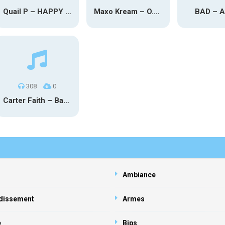
Quail P – HAPPY TEARS
Maxo Kream – O.Y.N
BAD – 
308
0
Carter Faith – Bar Star Vevo
Ambiance
dissement
Armes
e
Bips