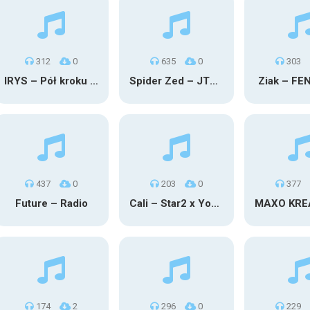
312
0
635
0
303
IRYS – Pół kroku stąd
Spider Zed – JTM OU TG
Ziak – FE
437
0
203
0
377
Future – Radio
Cali – Star2 x Young Henny
174
2
296
0
229