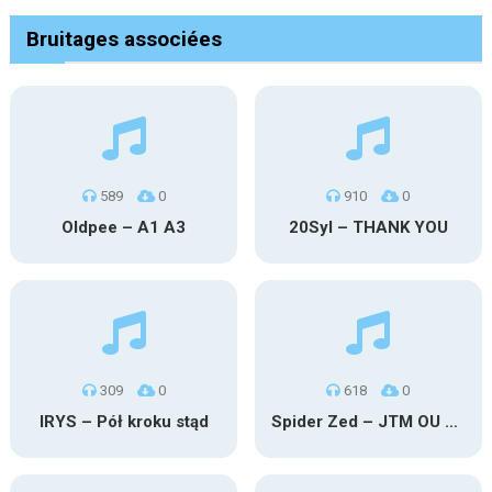
Bruitages associées
589
0
910
0
Oldpee – A1 A3
20Syl – THANK YOU
309
0
618
0
IRYS – Pół kroku stąd
Spider Zed – JTM OU TG