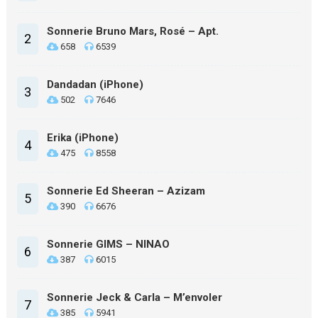
Sonnerie Bruno Mars, Rosé – Apt.
2
658
6539
Dandadan (iPhone)
3
502
7646
Erika (iPhone)
4
475
8558
Sonnerie Ed Sheeran – Azizam
5
390
6676
Sonnerie GIMS – NINAO
6
387
6015
Sonnerie Jeck & Carla – M’envoler
7
385
5941