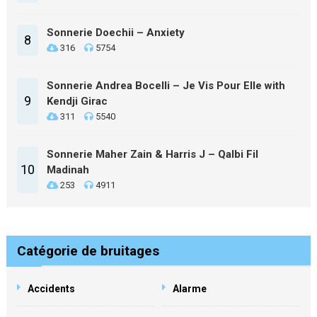
Sonnerie Doechii – Anxiety
8
316
5754
Sonnerie Andrea Bocelli – Je Vis Pour Elle with
9
Kendji Girac
311
5540
Sonnerie Maher Zain & Harris J – Qalbi Fil
10
Madinah
253
4911
Catégorie de bruitages
Accidents
Alarme