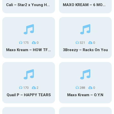
Cali – Star2 x Young Henny
MAXO KREAM – 6 MONTHS CLEAN
175
0
321
0
Maxo Kream – HOW TF I’M LUCKY
3Breezy – Racks On You
170
2
288
0
Quail P – HAPPY TEARS
Maxo Kream – O.Y.N