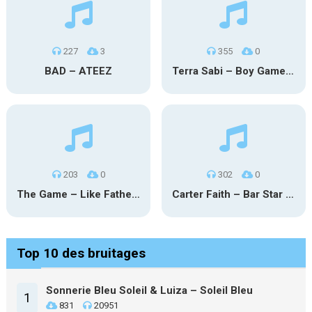
227
3
355
0
BAD – ATEEZ
Terra Sabi – Boy Game X Marcia Cruz
203
0
302
0
The Game – Like Father Like Daughter
Carter Faith – Bar Star Vevo
Top 10 des bruitages
Sonnerie Bleu Soleil & Luiza – Soleil Bleu
1
831
20951