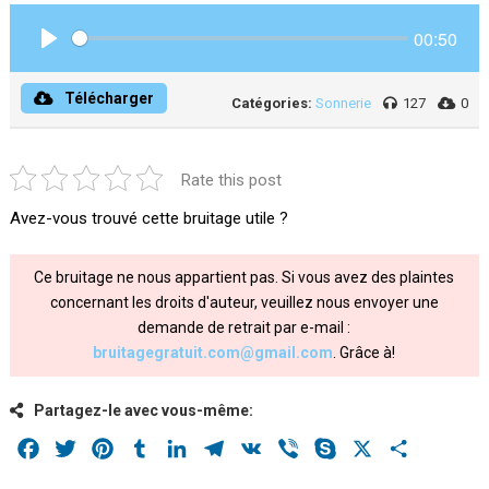
00:50
Play
Télécharger
Catégories:
Sonnerie
127
0
Rate this post
Avez-vous trouvé cette bruitage utile ?
Ce bruitage ne nous appartient pas. Si vous avez des plaintes
concernant les droits d'auteur, veuillez nous envoyer une
demande de retrait par e-mail :
bruitagegratuit.com@gmail.com
. Grâce à!
Partagez-le avec vous-même:
Facebook
Twitter
Pinterest
Tumblr
LinkedIn
Telegram
VK
Viber
Skype
X
Share