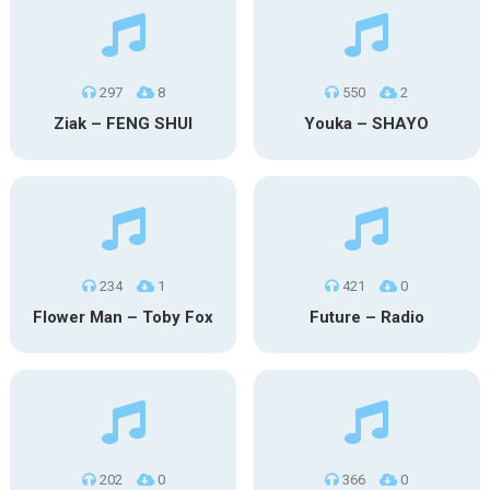
297
8
550
2
Ziak – FENG SHUI
Youka – SHAYO
234
1
421
0
Flower Man – Toby Fox
Future – Radio
202
0
366
0