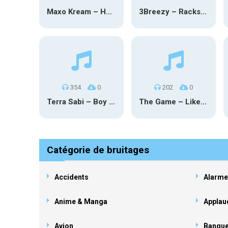
Maxo Kream – HOW TF I’M LUCKY
3Breezy – Racks On You
354
0
202
0
Terra Sabi – Boy Game X Marcia Cruz
The Game – Like Father Like Daughter
Catégorie de bruitages
Accidents
Alarme
Anime & Manga
Applau
Avion
Banqu