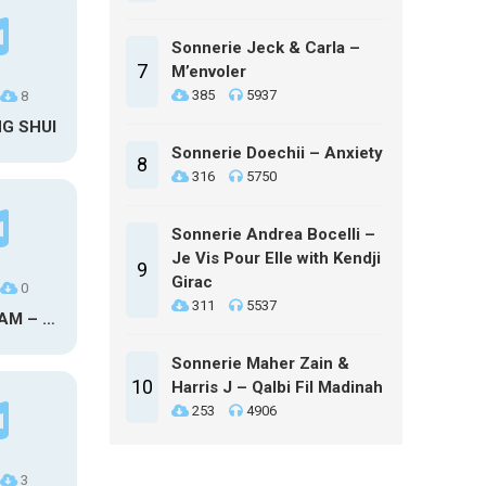
Sonnerie Jeck & Carla –
7
M’envoler
385
5937
8
NG SHUI
Sonnerie Doechii – Anxiety
8
316
5750
Sonnerie Andrea Bocelli –
Je Vis Pour Elle with Kendji
9
Girac
0
311
5537
MAXO KREAM – 6 MONTHS CLEAN
Sonnerie Maher Zain &
10
Harris J – Qalbi Fil Madinah
253
4906
3