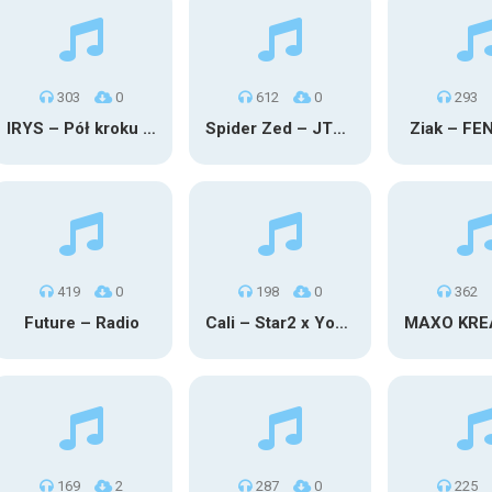
303
0
612
0
293
IRYS – Pół kroku stąd
Spider Zed – JTM OU TG
Ziak – FE
419
0
198
0
362
Future – Radio
Cali – Star2 x Young Henny
169
2
287
0
225