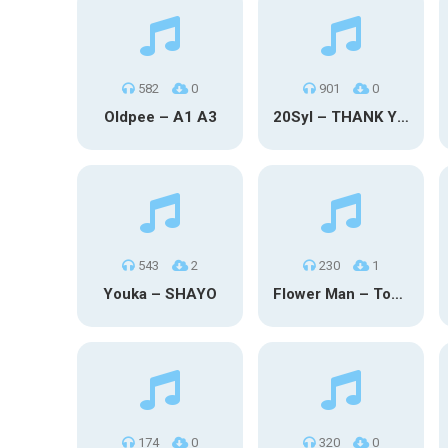
582
0
901
0
Oldpee – A1 A3
20Syl – THANK YOU
543
2
230
1
Youka – SHAYO
Flower Man – Toby Fox
174
0
320
0