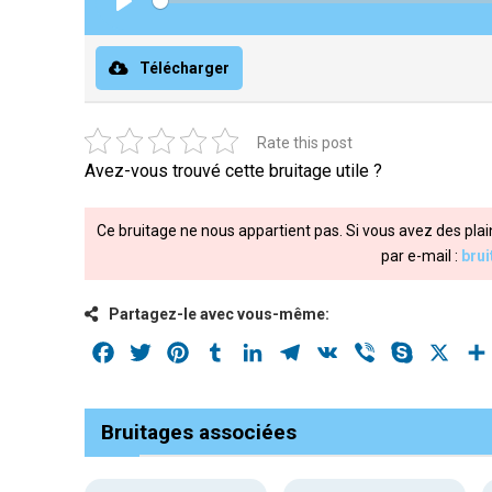
Play
Télécharger
Rate this post
Avez-vous trouvé cette bruitage utile ?
Ce bruitage ne nous appartient pas. Si vous avez des plai
par e-mail :
bru
Partagez-le avec vous-même:
Facebook
Twitter
Pinterest
Tumblr
LinkedIn
Telegram
VK
Viber
Skype
X
Bruitages associées