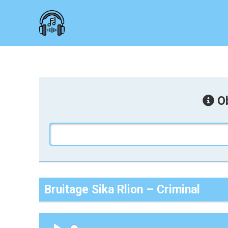
Ob
Bruitage Sika Rlion – Criminal