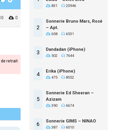
Settings
831
20946
10
0
Sonnerie Bruno Mars, Rosé
2
– Apt.
658
6531
Dandadan (iPhone)
3
502
7644
de retrait
Erika (iPhone)
4
475
8552
Sonnerie Ed Sheeran –
5
Azizam
390
6674
Sonnerie GIMS – NINAO
6
387
6010