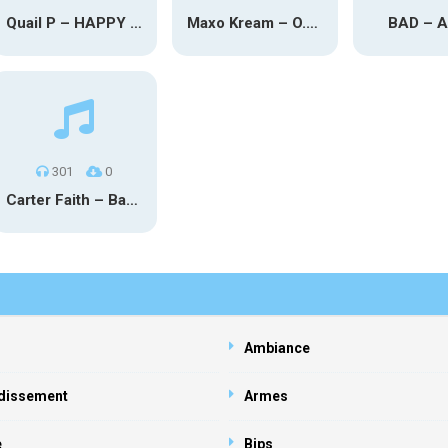
Quail P – HAPPY TEARS
Maxo Kream – O.Y.N
BAD – 
301
0
Carter Faith – Bar Star Vevo
Ambiance
dissement
Armes
e
Bips