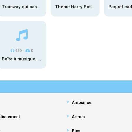
Tramway qui passe #1
Thème Harry Potter au carillon
650
0
Boîte à musique, Sol# 1
Ambiance
dissement
Armes
e
Bips