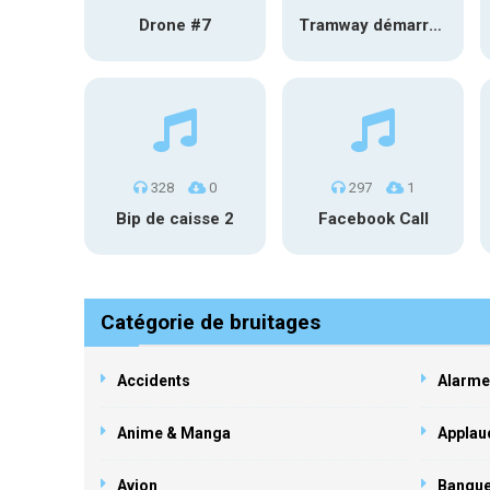
Drone #7
Tramway démarre et s’éloigne #2
328
0
297
1
Bip de caisse 2
Facebook Call
Catégorie de bruitages
Accidents
Alarme
Anime & Manga
Applau
Avion
Banqu