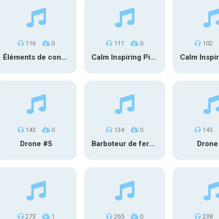
116
0
111
0
102
Éléments de conception sonore SFX PS 022
Calm Inspiring Piano
143
0
134
0
145
Drone #5
Barboteur de fermentation #2
Drone
273
1
265
0
238