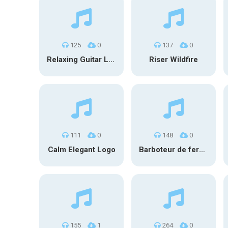
125
0
137
0
Relaxing Guitar Loop V5
Riser Wildfire
111
0
148
0
Calm Elegant Logo
Barboteur de fermentation #1
155
1
264
0