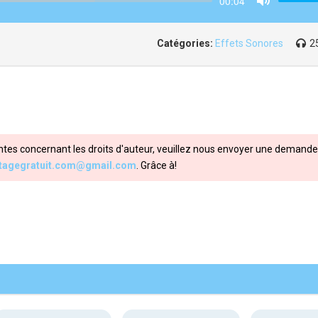
00:04
Mute
Catégories:
Effets Sonores
2
ntes concernant les droits d'auteur, veuillez nous envoyer une demande 
itagegratuit.com@gmail.com
. Grâce à!
Share