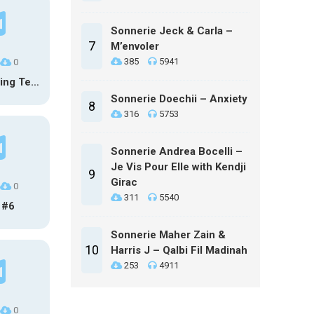
Sonnerie Jeck & Carla –
7
M’envoler
385
5941
0
Calm Inspiring Technology Logo
Sonnerie Doechii – Anxiety
8
316
5753
Sonnerie Andrea Bocelli –
Je Vis Pour Elle with Kendji
9
Girac
0
311
5540
 #6
Sonnerie Maher Zain &
10
Harris J – Qalbi Fil Madinah
253
4911
0