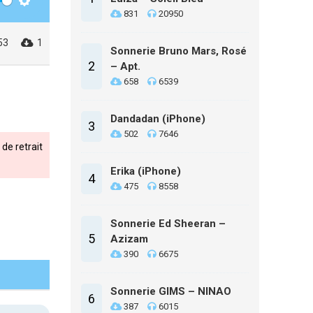
Settings
831
20950
53
1
Sonnerie Bruno Mars, Rosé
2
– Apt.
658
6539
Dandadan (iPhone)
3
502
7646
de retrait
Erika (iPhone)
4
475
8558
Sonnerie Ed Sheeran –
5
Azizam
390
6675
Sonnerie GIMS – NINAO
6
387
6015