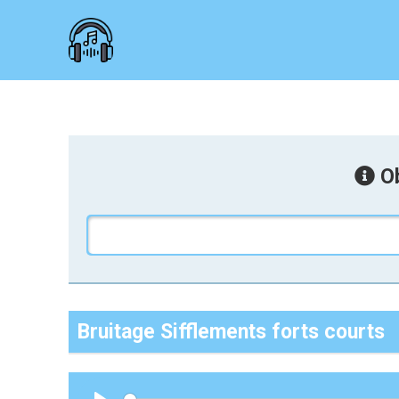
Ob
Bruitage Sifflements forts courts