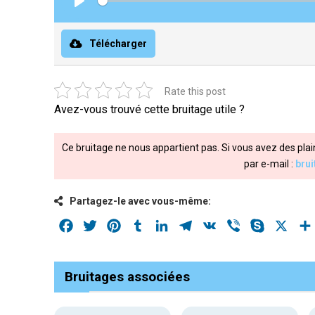
Play
Télécharger
Rate this post
Avez-vous trouvé cette bruitage utile ?
Ce bruitage ne nous appartient pas. Si vous avez des plai
par e-mail :
bru
Partagez-le avec vous-même:
Facebook
Twitter
Pinterest
Tumblr
LinkedIn
Telegram
VK
Viber
Skype
X
Bruitages associées