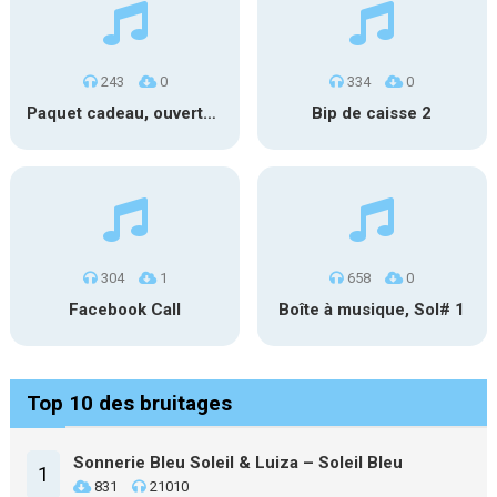
243
0
334
0
Paquet cadeau, ouverture #1
Bip de caisse 2
304
1
658
0
Facebook Call
Boîte à musique, Sol# 1
Top 10 des bruitages
Sonnerie Bleu Soleil & Luiza – Soleil Bleu
1
831
21010