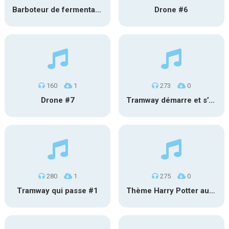
Barboteur de fermentation #2
Drone #6
160
1
273
0
Drone #7
Tramway démarre et s’éloigne #2
280
1
275
0
Tramway qui passe #1
Thème Harry Potter au carillon