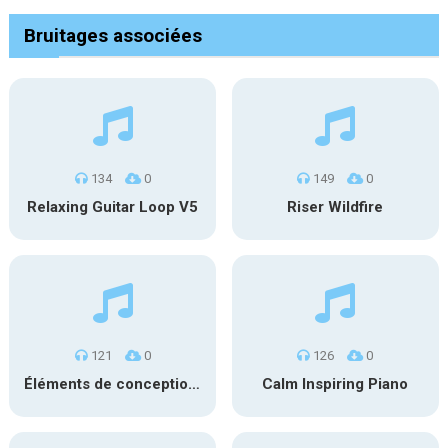
Bruitages associées
134
0
149
0
Relaxing Guitar Loop V5
Riser Wildfire
121
0
126
0
Éléments de conception sonore SFX PS 022
Calm Inspiring Piano