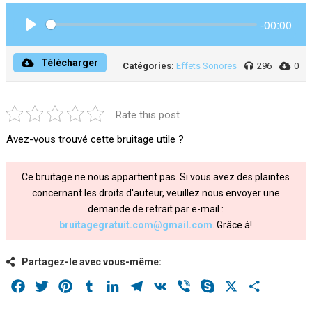
-00:00
Play
Télécharger
Catégories:
Effets Sonores
296
0
Rate this post
Avez-vous trouvé cette bruitage utile ?
Ce bruitage ne nous appartient pas. Si vous avez des plaintes
concernant les droits d'auteur, veuillez nous envoyer une
demande de retrait par e-mail :
bruitagegratuit.com@gmail.com
. Grâce à!
Partagez-le avec vous-même:
Facebook
Twitter
Pinterest
Tumblr
LinkedIn
Telegram
VK
Viber
Skype
X
Share