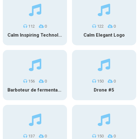
112
0
122
0
Calm Inspiring Technology Logo
Calm Elegant Logo
156
0
150
0
Barboteur de fermentation #1
Drone #5
137
0
150
0