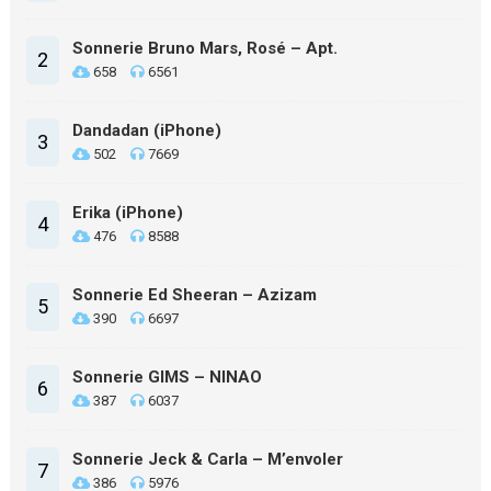
Sonnerie Bruno Mars, Rosé – Apt.
2
658
6561
Dandadan (iPhone)
3
502
7669
Erika (iPhone)
4
476
8588
Sonnerie Ed Sheeran – Azizam
5
390
6697
Sonnerie GIMS – NINAO
6
387
6037
Sonnerie Jeck & Carla – M’envoler
7
386
5976