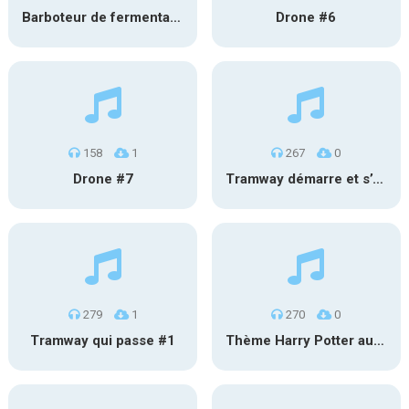
Barboteur de fermentation #2
Drone #6
158
1
267
0
Drone #7
Tramway démarre et s’éloigne #2
279
1
270
0
Tramway qui passe #1
Thème Harry Potter au carillon