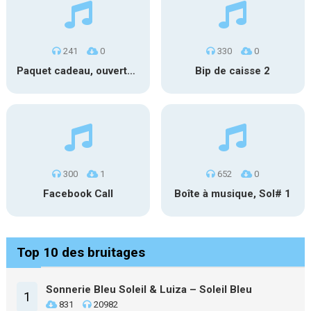
241
0
330
0
Paquet cadeau, ouverture #1
Bip de caisse 2
300
1
652
0
Facebook Call
Boîte à musique, Sol# 1
Top 10 des bruitages
Sonnerie Bleu Soleil & Luiza – Soleil Bleu
1
831
20982