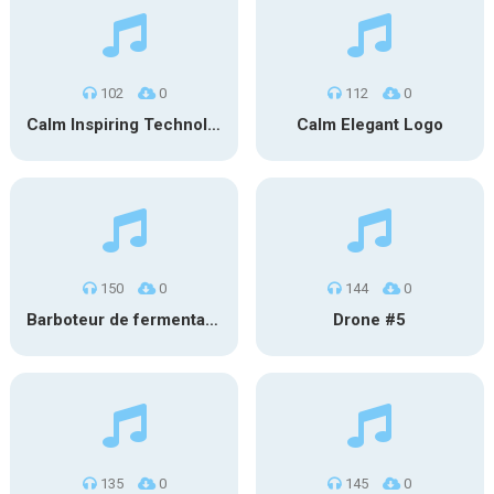
102
0
112
0
Calm Inspiring Technology Logo
Calm Elegant Logo
150
0
144
0
Barboteur de fermentation #1
Drone #5
135
0
145
0