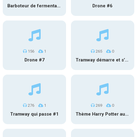
Barboteur de fermentation #2
Drone #6
156
1
265
0
Drone #7
Tramway démarre et s’éloigne #2
276
1
269
0
Tramway qui passe #1
Thème Harry Potter au carillon