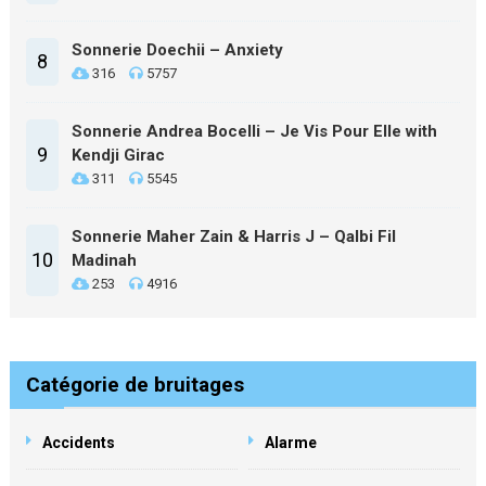
Sonnerie Doechii – Anxiety
8
316
5757
Sonnerie Andrea Bocelli – Je Vis Pour Elle with
9
Kendji Girac
311
5545
Sonnerie Maher Zain & Harris J – Qalbi Fil
10
Madinah
253
4916
Catégorie de bruitages
Accidents
Alarme