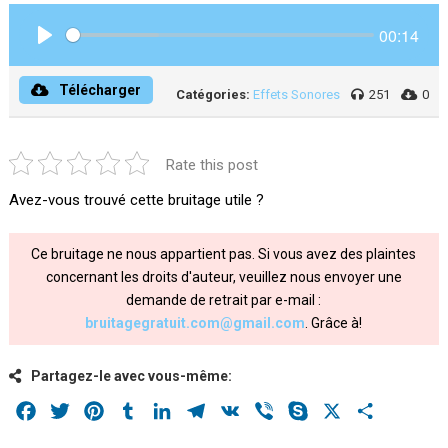
00:14
Play
Télécharger
Catégories:
Effets Sonores
251
0
Rate this post
Avez-vous trouvé cette bruitage utile ?
Ce bruitage ne nous appartient pas. Si vous avez des plaintes
concernant les droits d'auteur, veuillez nous envoyer une
demande de retrait par e-mail :
bruitagegratuit.com@gmail.com
. Grâce à!
Partagez-le avec vous-même:
Facebook
Twitter
Pinterest
Tumblr
LinkedIn
Telegram
VK
Viber
Skype
X
Share