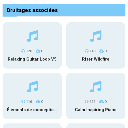
Bruitages associées
128
0
140
0
Relaxing Guitar Loop V5
Riser Wildfire
116
0
111
0
Éléments de conception sonore SFX PS 022
Calm Inspiring Piano