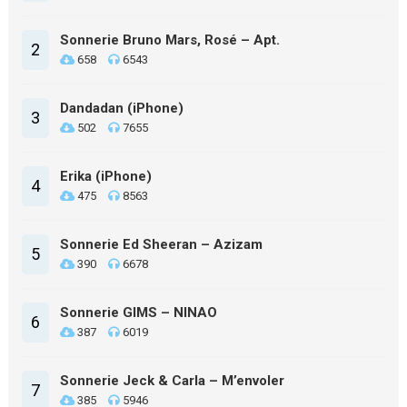
Sonnerie Bruno Mars, Rosé – Apt.
2
658
6543
Dandadan (iPhone)
3
502
7655
Erika (iPhone)
4
475
8563
Sonnerie Ed Sheeran – Azizam
5
390
6678
Sonnerie GIMS – NINAO
6
387
6019
Sonnerie Jeck & Carla – M’envoler
7
385
5946