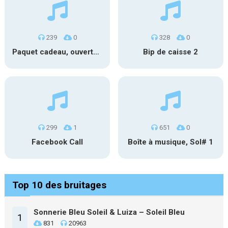
239
0
328
0
Paquet cadeau, ouverture #1
Bip de caisse 2
299
1
651
0
Facebook Call
Boîte à musique, Sol# 1
Top 10 des bruitages
Sonnerie Bleu Soleil & Luiza – Soleil Bleu
1
831
20963