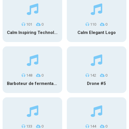
101
0
110
0
Calm Inspiring Technology Logo
Calm Elegant Logo
148
0
142
0
Barboteur de fermentation #1
Drone #5
133
0
144
0