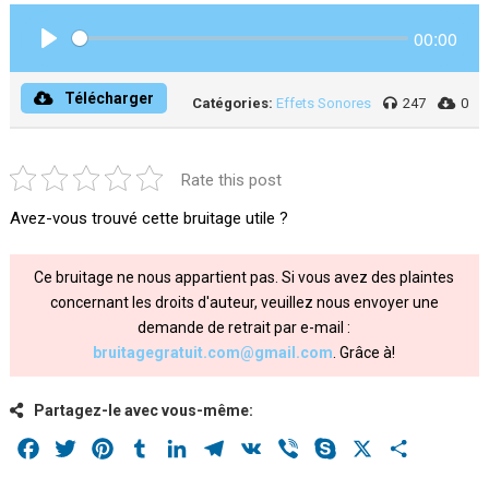
00:00
Play
Télécharger
Catégories:
Effets Sonores
247
0
Rate this post
Avez-vous trouvé cette bruitage utile ?
Ce bruitage ne nous appartient pas. Si vous avez des plaintes
concernant les droits d'auteur, veuillez nous envoyer une
demande de retrait par e-mail :
bruitagegratuit.com@gmail.com
. Grâce à!
Partagez-le avec vous-même:
Facebook
Twitter
Pinterest
Tumblr
LinkedIn
Telegram
VK
Viber
Skype
X
Share