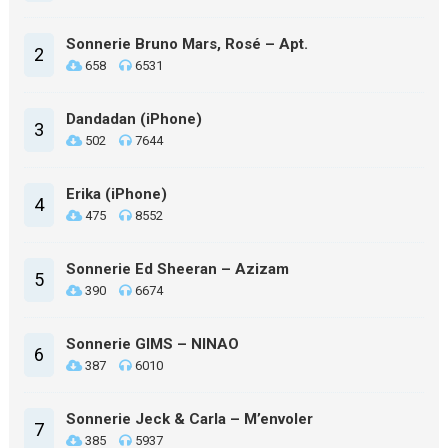
Sonnerie Bruno Mars, Rosé – Apt.
2
658
6531
Dandadan (iPhone)
3
502
7644
Erika (iPhone)
4
475
8552
Sonnerie Ed Sheeran – Azizam
5
390
6674
Sonnerie GIMS – NINAO
6
387
6010
Sonnerie Jeck & Carla – M’envoler
7
385
5937