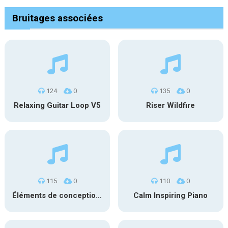
Bruitages associées
124
0
135
0
Relaxing Guitar Loop V5
Riser Wildfire
115
0
110
0
Éléments de conception sonore SFX PS 022
Calm Inspiring Piano