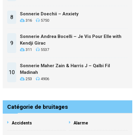
Sonnerie Doechii – Anxiety
8
316
5750
Sonnerie Andrea Bocelli – Je Vis Pour Elle with
9
Kendji Girac
311
5537
Sonnerie Maher Zain & Harris J – Qalbi Fil
10
Madinah
253
4906
Catégorie de bruitages
Accidents
Alarme