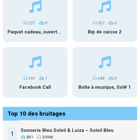
237
0
327
0
Paquet cadeau, ouverture #1
Bip de caisse 2
297
1
648
0
Facebook Call
Boîte à musique, Sol# 1
Top 10 des bruitages
Sonnerie Bleu Soleil & Luiza – Soleil Bleu
1
831
20946