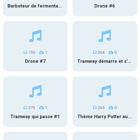
Barboteur de fermentation #2
Drone #6
155
1
264
0
Drone #7
Tramway démarre et s’éloigne #2
273
1
265
0
Tramway qui passe #1
Thème Harry Potter au carillon