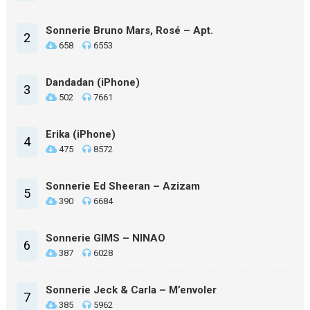
Sonnerie Bruno Mars, Rosé – Apt.
2
658
6553
Dandadan (iPhone)
3
502
7661
Erika (iPhone)
4
475
8572
Sonnerie Ed Sheeran – Azizam
5
390
6684
Sonnerie GIMS – NINAO
6
387
6028
Sonnerie Jeck & Carla – M’envoler
7
385
5962