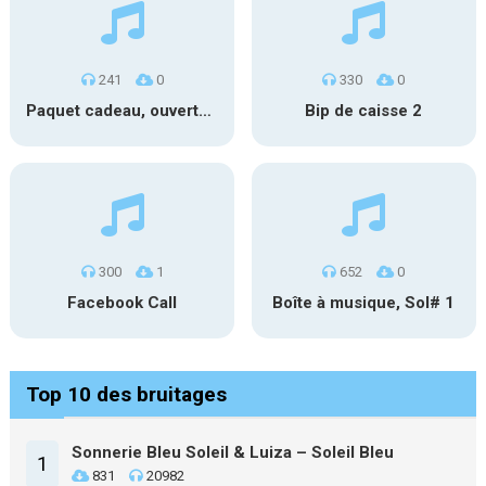
241
0
330
0
Paquet cadeau, ouverture #1
Bip de caisse 2
300
1
652
0
Facebook Call
Boîte à musique, Sol# 1
Top 10 des bruitages
Sonnerie Bleu Soleil & Luiza – Soleil Bleu
1
831
20982