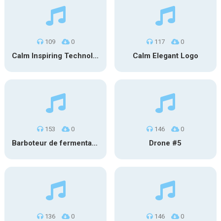
109
0
117
0
Calm Inspiring Technology Logo
Calm Elegant Logo
153
0
146
0
Barboteur de fermentation #1
Drone #5
136
0
146
0