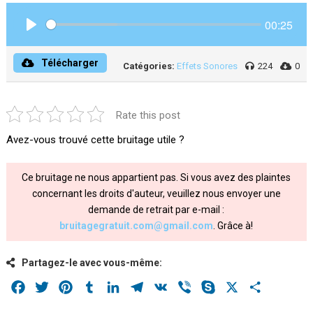
00:25
Play
Télécharger
Catégories:
Effets Sonores
224
0
Rate this post
Avez-vous trouvé cette bruitage utile ?
Ce bruitage ne nous appartient pas. Si vous avez des plaintes
concernant les droits d'auteur, veuillez nous envoyer une
demande de retrait par e-mail :
bruitagegratuit.com@gmail.com
. Grâce à!
Partagez-le avec vous-même:
Facebook
Twitter
Pinterest
Tumblr
LinkedIn
Telegram
VK
Viber
Skype
X
Share