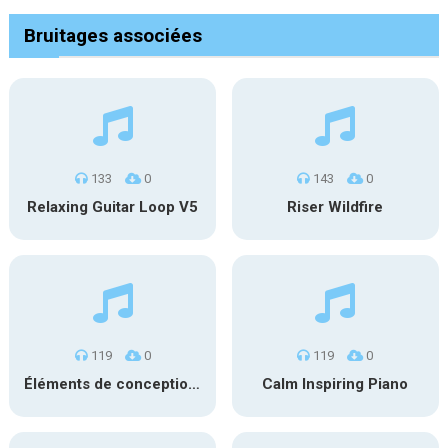
Bruitages associées
133
0
143
0
Relaxing Guitar Loop V5
Riser Wildfire
119
0
119
0
Éléments de conception sonore SFX PS 022
Calm Inspiring Piano