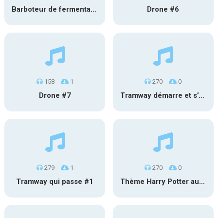
Barboteur de fermentation #2
Drone #6
158
1
270
0
Drone #7
Tramway démarre et s’éloigne #2
279
1
270
0
Tramway qui passe #1
Thème Harry Potter au carillon