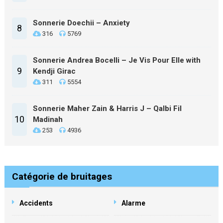
Sonnerie Doechii – Anxiety
8
316
5769
Sonnerie Andrea Bocelli – Je Vis Pour Elle with
9
Kendji Girac
311
5554
Sonnerie Maher Zain & Harris J – Qalbi Fil
10
Madinah
253
4936
Catégorie de bruitages
Accidents
Alarme