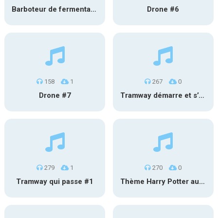
Barboteur de fermentation #2
Drone #6
158
1
267
0
Drone #7
Tramway démarre et s’éloigne #2
279
1
270
0
Tramway qui passe #1
Thème Harry Potter au carillon