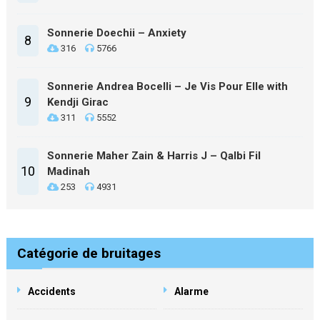
Sonnerie Doechii – Anxiety
8
316
5766
Sonnerie Andrea Bocelli – Je Vis Pour Elle with
9
Kendji Girac
311
5552
Sonnerie Maher Zain & Harris J – Qalbi Fil
10
Madinah
253
4931
Catégorie de bruitages
Accidents
Alarme