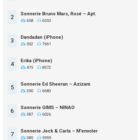
Sonnerie Bruno Mars, Rosé – Apt.
2
658
6553
Dandadan (iPhone)
3
502
7661
Erika (iPhone)
4
475
8572
Sonnerie Ed Sheeran – Azizam
5
390
6683
Sonnerie GIMS – NINAO
6
387
6026
Sonnerie Jeck & Carla – M’envoler
7
385
5959