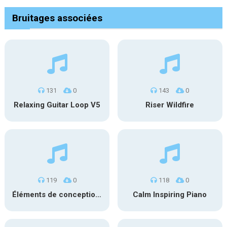
Bruitages associées
131
0
143
0
Relaxing Guitar Loop V5
Riser Wildfire
119
0
118
0
Éléments de conception sonore SFX PS 022
Calm Inspiring Piano