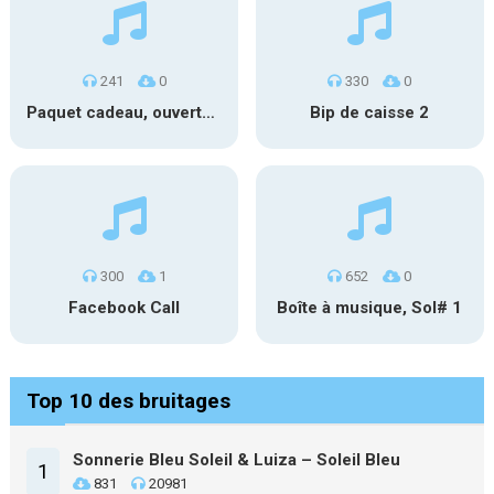
241
0
330
0
Paquet cadeau, ouverture #1
Bip de caisse 2
300
1
652
0
Facebook Call
Boîte à musique, Sol# 1
Top 10 des bruitages
Sonnerie Bleu Soleil & Luiza – Soleil Bleu
1
831
20981