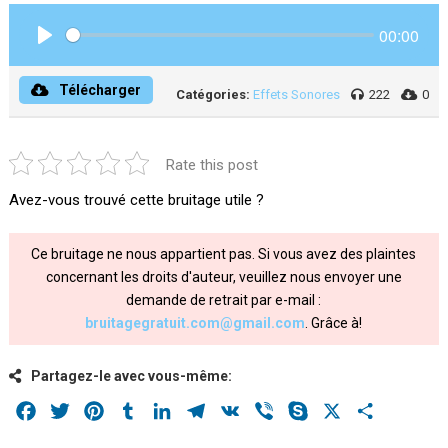
00:00
Play
Télécharger
Catégories:
Effets Sonores
222
0
Rate this post
Avez-vous trouvé cette bruitage utile ?
Ce bruitage ne nous appartient pas. Si vous avez des plaintes
concernant les droits d'auteur, veuillez nous envoyer une
demande de retrait par e-mail :
bruitagegratuit.com@gmail.com
. Grâce à!
Partagez-le avec vous-même:
Facebook
Twitter
Pinterest
Tumblr
LinkedIn
Telegram
VK
Viber
Skype
X
Share