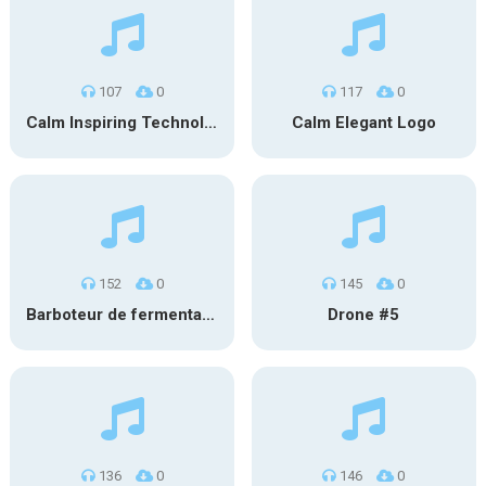
107
0
117
0
Calm Inspiring Technology Logo
Calm Elegant Logo
152
0
145
0
Barboteur de fermentation #1
Drone #5
136
0
146
0