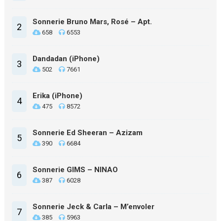
Sonnerie Bruno Mars, Rosé – Apt.
2
658
6553
Dandadan (iPhone)
3
502
7661
Erika (iPhone)
4
475
8572
Sonnerie Ed Sheeran – Azizam
5
390
6684
Sonnerie GIMS – NINAO
6
387
6028
Sonnerie Jeck & Carla – M’envoler
7
385
5963