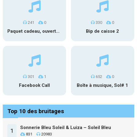
241
0
330
0
Paquet cadeau, ouverture #1
Bip de caisse 2
301
1
652
0
Facebook Call
Boîte à musique, Sol# 1
Top 10 des bruitages
Sonnerie Bleu Soleil & Luiza – Soleil Bleu
1
831
20983