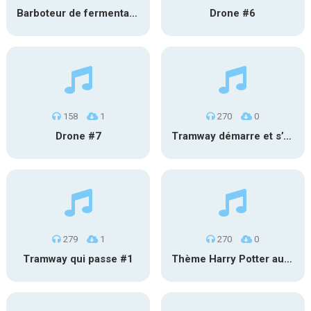
Barboteur de fermentation #2
Drone #6
158
1
270
0
Drone #7
Tramway démarre et s’éloigne #2
279
1
270
0
Tramway qui passe #1
Thème Harry Potter au carillon