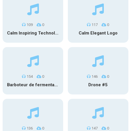
109
0
117
0
Calm Inspiring Technology Logo
Calm Elegant Logo
154
0
146
0
Barboteur de fermentation #1
Drone #5
136
0
147
0