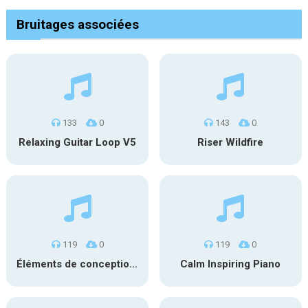
Bruitages associées
133
0
143
0
Relaxing Guitar Loop V5
Riser Wildfire
119
0
119
0
Éléments de conception sonore SFX PS 022
Calm Inspiring Piano