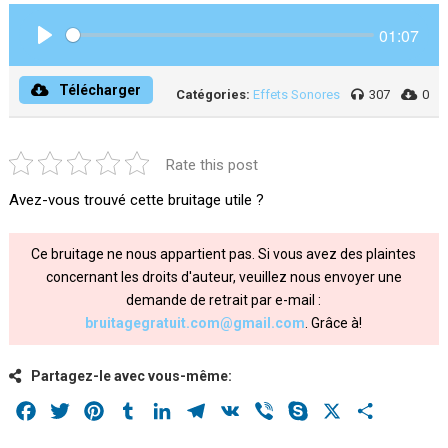
01:07
Play
Télécharger
Catégories:
Effets Sonores
307
0
Rate this post
Avez-vous trouvé cette bruitage utile ?
Ce bruitage ne nous appartient pas. Si vous avez des plaintes
concernant les droits d'auteur, veuillez nous envoyer une
demande de retrait par e-mail :
bruitagegratuit.com@gmail.com
. Grâce à!
Partagez-le avec vous-même:
Facebook
Twitter
Pinterest
Tumblr
LinkedIn
Telegram
VK
Viber
Skype
X
Share