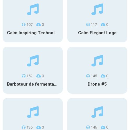
107
0
117
0
Calm Inspiring Technology Logo
Calm Elegant Logo
152
0
145
0
Barboteur de fermentation #1
Drone #5
136
0
146
0