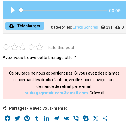
00:09
Play
Télécharger
Catégories:
Effets Sonores
231
0
Rate this post
Avez-vous trouvé cette bruitage utile ?
Ce bruitage ne nous appartient pas. Si vous avez des plaintes
concernant les droits d'auteur, veuillez nous envoyer une
demande de retrait par e-mail :
bruitagegratuit.com@gmail.com
. Grâce à!
Partagez-le avec vous-même:
Facebook
Twitter
Pinterest
Tumblr
LinkedIn
Telegram
VK
Viber
Skype
X
Share