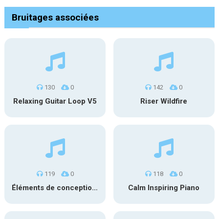
Bruitages associées
130
0
142
0
Relaxing Guitar Loop V5
Riser Wildfire
119
0
118
0
Éléments de conception sonore SFX PS 022
Calm Inspiring Piano