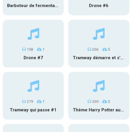
Barboteur de fermentation #2
Drone #6
158
1
266
0
Drone #7
Tramway démarre et s’éloigne #2
279
1
269
0
Tramway qui passe #1
Thème Harry Potter au carillon