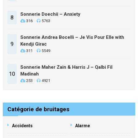
Sonnerie Doechii – Anxiety
8
316
5763
Sonnerie Andrea Bocelli – Je Vis Pour Elle with
9
Kendji Girac
311
5549
Sonnerie Maher Zain & Harris J – Qalbi Fil
10
Madinah
253
4921
Catégorie de bruitages
Accidents
Alarme