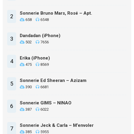
Sonnerie Bruno Mars, Rosé – Apt.
2
658
6548
Dandadan (iPhone)
3
502
7656
Erika (iPhone)
4
475
8569
Sonnerie Ed Sheeran – Azizam
5
390
6681
Sonnerie GIMS – NINAO
6
387
6022
Sonnerie Jeck & Carla – M’envoler
7
385
5955