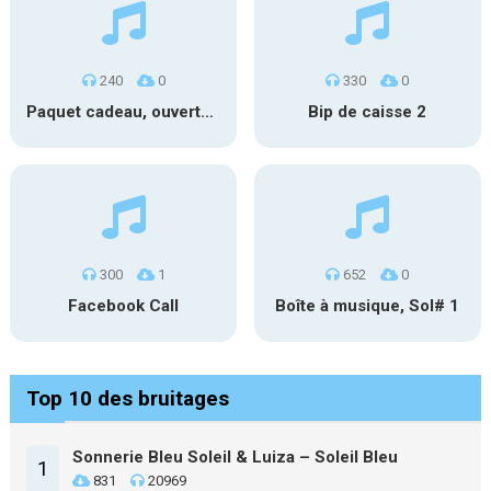
240
0
330
0
Paquet cadeau, ouverture #1
Bip de caisse 2
300
1
652
0
Facebook Call
Boîte à musique, Sol# 1
Top 10 des bruitages
Sonnerie Bleu Soleil & Luiza – Soleil Bleu
1
831
20969