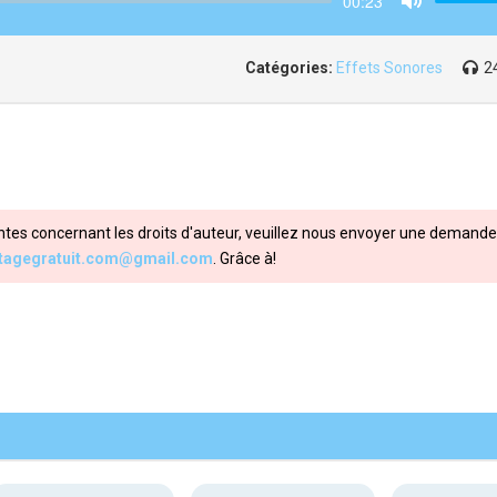
00:23
Mute
Catégories:
Effets Sonores
2
ntes concernant les droits d'auteur, veuillez nous envoyer une demande 
itagegratuit.com@gmail.com
. Grâce à!
Share