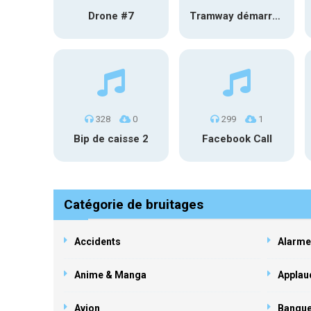
Drone #7
Tramway démarre et s’éloigne #2
328
0
299
1
Bip de caisse 2
Facebook Call
Catégorie de bruitages
Accidents
Alarme
Anime & Manga
Applau
Avion
Banqu