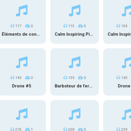
117
0
113
0
104
Éléments de conception sonore SFX PS 022
Calm Inspiring Piano
145
0
135
0
145
Drone #5
Barboteur de fermentation #2
Drone
276
1
269
0
239