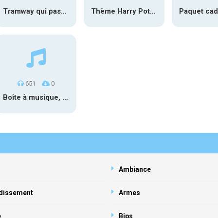
Tramway qui passe #1
Thème Harry Potter au carillon
651
0
Boîte à musique, Sol# 1
Ambiance
dissement
Armes
e
Bips