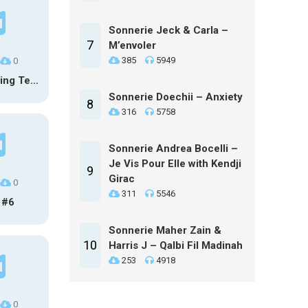
Sonnerie Jeck & Carla –
7
M’envoler
385
5949
0
Calm Inspiring Technology Logo
Sonnerie Doechii – Anxiety
8
316
5758
Sonnerie Andrea Bocelli –
Je Vis Pour Elle with Kendji
9
Girac
0
311
5546
 #6
Sonnerie Maher Zain &
10
Harris J – Qalbi Fil Madinah
253
4918
0