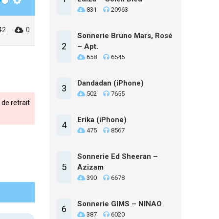
Settings
831
20963
42
0
Sonnerie Bruno Mars, Rosé
2
– Apt.
658
6545
Dandadan (iPhone)
3
502
7655
de retrait
Erika (iPhone)
4
475
8567
Sonnerie Ed Sheeran –
5
Azizam
390
6678
Sonnerie GIMS – NINAO
6
387
6020