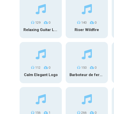
129
0
140
0
Relaxing Guitar Loop V5
Riser Wildfire
112
0
150
0
Calm Elegant Logo
Barboteur de fermentation #1
156
1
266
0