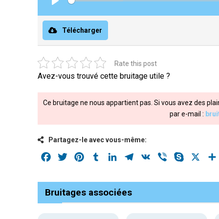
Play
Télécharger
Rate this post
Avez-vous trouvé cette bruitage utile ?
Ce bruitage ne nous appartient pas. Si vous avez des plai
par e-mail :
bru
Partagez-le avec vous-même:
Facebook
Twitter
Pinterest
Tumblr
LinkedIn
Telegram
VK
Viber
Skype
X
Bruitages associées