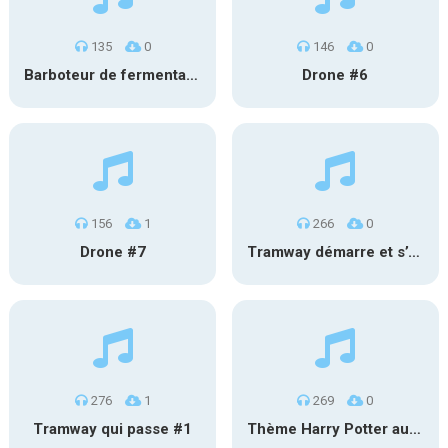
135
0
146
0
Barboteur de fermentation #2
Drone #6
156
1
266
0
Drone #7
Tramway démarre et s’éloigne #2
276
1
269
0
Tramway qui passe #1
Thème Harry Potter au carillon