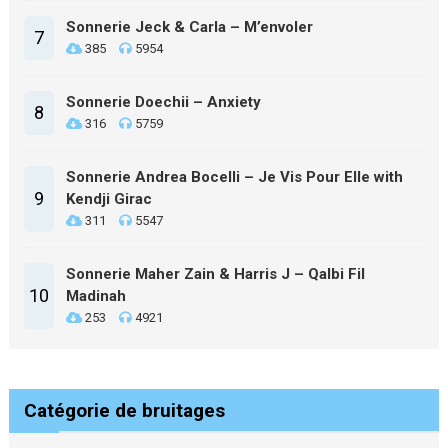
Sonnerie Jeck & Carla – M’envoler
7
385
5954
Sonnerie Doechii – Anxiety
8
316
5759
Sonnerie Andrea Bocelli – Je Vis Pour Elle with
9
Kendji Girac
311
5547
Sonnerie Maher Zain & Harris J – Qalbi Fil
10
Madinah
253
4921
Catégorie de bruitages