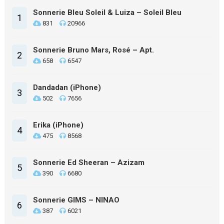
Sonnerie Bleu Soleil & Luiza – Soleil Bleu
1
831
20966
Sonnerie Bruno Mars, Rosé – Apt.
2
658
6547
Dandadan (iPhone)
3
502
7656
Erika (iPhone)
4
475
8568
Sonnerie Ed Sheeran – Azizam
5
390
6680
Sonnerie GIMS – NINAO
6
387
6021