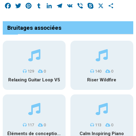
Facebook
Twitter
Pinterest
Tumblr
LinkedIn
Telegram
VK
Viber
Skype
X
Share
Bruitages associées
129
0
140
0
Relaxing Guitar Loop V5
Riser Wildfire
117
0
113
0
Éléments de conception sonore SFX PS 022
Calm Inspiring Piano