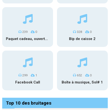
239
0
328
0
Paquet cadeau, ouverture #1
Bip de caisse 2
299
1
652
0
Facebook Call
Boîte à musique, Sol# 1
Top 10 des bruitages