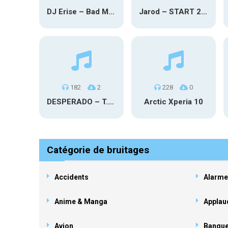
DJ Erise – Bad Mode
Jarod – START 2024
182
2
228
0
DESPERADO – T.O.P
Arctic Xperia 10
Catégorie de bruitages
Accidents
Alarme
Anime & Manga
Applau
Avion
Banqu