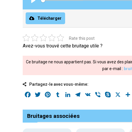
Play
Télécharger
Rate this post
Avez-vous trouvé cette bruitage utile ?
Ce bruitage ne nous appartient pas. Si vous avez des plai
par e-mail :
bru
Partagez-le avec vous-même:
Facebook
Twitter
Pinterest
Tumblr
LinkedIn
Telegram
VK
Viber
Skype
X
Bruitages associées