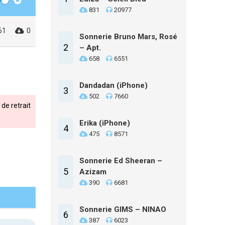
Settings
831
20977
61
0
Sonnerie Bruno Mars, Rosé
2
– Apt.
658
6551
Dandadan (iPhone)
3
502
7660
de retrait
Erika (iPhone)
4
475
8571
Sonnerie Ed Sheeran –
5
Azizam
390
6681
Sonnerie GIMS – NINAO
6
387
6023