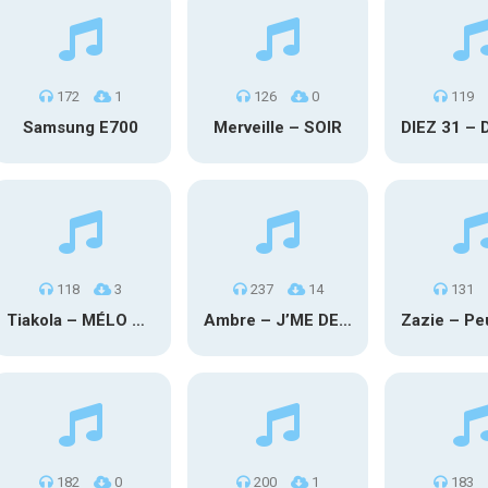
172
1
126
0
119
Samsung E700
Merveille – SOIR
118
3
237
14
131
Tiakola – MÉLO DÉCALÉ
Ambre – J’ME DEMANDE
182
0
200
1
183