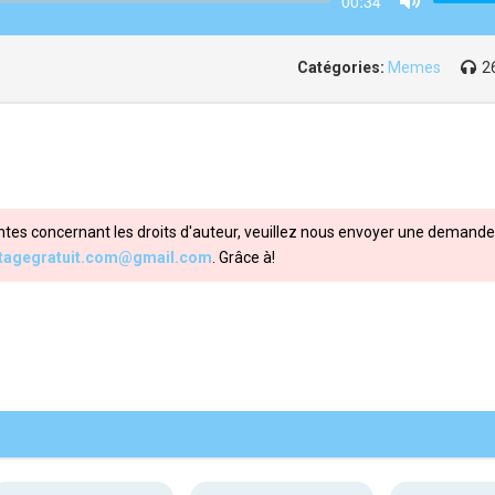
00:34
Mute
Catégories:
Memes
2
ntes concernant les droits d'auteur, veuillez nous envoyer une demande 
itagegratuit.com@gmail.com
. Grâce à!
Share