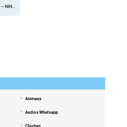
HRTZ.WAV – NINETEEN
Animaux
Audios Whatsapp
Cloches