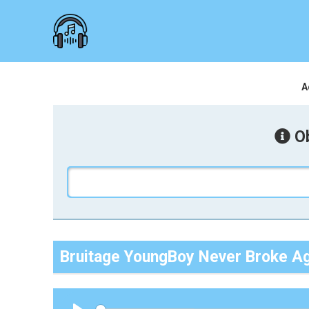
A
Ob
Bruitage YoungBoy Never Broke Ag