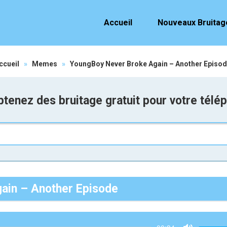
Accueil
Nouveaux Bruitag
ccueil
»
Memes
»
YoungBoy Never Broke Again – Another Episo
tenez des bruitage gratuit pour votre télé
ain – Another Episode