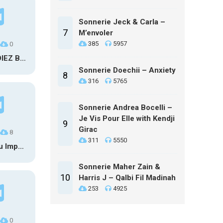
Sonnerie Jeck & Carla –
7
M’envoler
385
5957
0
DIEZ 31 – DIEZ BLAGUE A PART
Sonnerie Doechii – Anxiety
8
316
5765
Sonnerie Andrea Bocelli –
Je Vis Pour Elle with Kendji
9
Girac
8
311
5550
Zazie – Peu Importe
Sonnerie Maher Zain &
10
Harris J – Qalbi Fil Madinah
253
4925
0