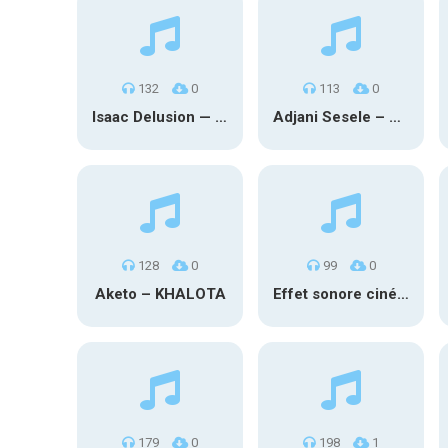
132
0
113
0
Isaac Delusion — L’amour illogique
Adjani Sesele – SIMPLE REGARD
128
0
99
0
Aketo – KHALOTA
Effet sonore cinématographique
179
0
198
1