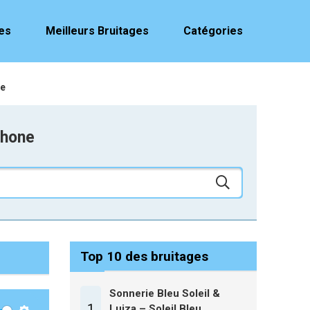
es
Meilleurs Bruitages
Catégories
de
phone
Top 10 des bruitages
Sonnerie Bleu Soleil &
1
Luiza – Soleil Bleu