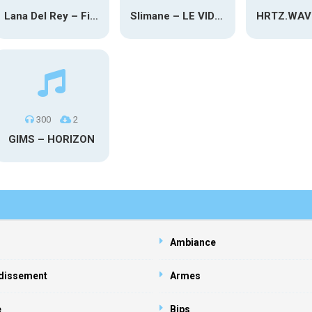
Lana Del Rey – First Light
Slimane – LE VIDE (Live)
300
2
GIMS – HORIZON
Ambiance
dissement
Armes
e
Bips