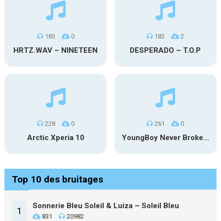
183
0
182
2
HRTZ.WAV – NINETEEN
DESPERADO – T.O.P
228
0
261
0
Arctic Xperia 10
YoungBoy Never Broke Again – Another Episode
Top 10 des bruitages
Sonnerie Bleu Soleil & Luiza – Soleil Bleu
1
831
20982