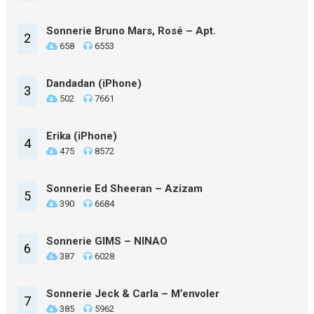
Sonnerie Bruno Mars, Rosé – Apt.
2
658
6553
Dandadan (iPhone)
3
502
7661
Erika (iPhone)
4
475
8572
Sonnerie Ed Sheeran – Azizam
5
390
6684
Sonnerie GIMS – NINAO
6
387
6028
Sonnerie Jeck & Carla – M’envoler
7
385
5962