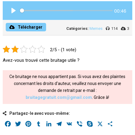
00:46
Play
Télécharger
Catégories:
Memes
114
3
2/5 - (1 vote)
Avez-vous trouvé cette bruitage utile ?
Ce bruitage ne nous appartient pas. Si vous avez des plaintes
concernant les droits d'auteur, veuillez nous envoyer une
demande de retrait par e-mail :
bruitagegratuit.com@gmail.com
. Grâce à!
Partagez-le avec vous-même:
Facebook
Twitter
Pinterest
Tumblr
LinkedIn
Telegram
VK
Viber
Skype
X
Share