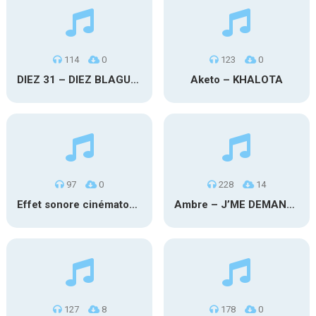
114
0
123
0
DIEZ 31 – DIEZ BLAGUE A PART
Aketo – KHALOTA
97
0
228
14
Effet sonore cinématographique
Ambre – J’ME DEMANDE
127
8
178
0