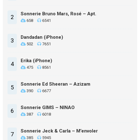
Sonnerie Bruno Mars, Rosé – Apt.
2
658
6541
Dandadan (iPhone)
3
502
7651
Erika (iPhone)
4
475
8561
Sonnerie Ed Sheeran – Azizam
5
390
6677
Sonnerie GIMS – NINAO
6
387
6018
Sonnerie Jeck & Carla – M’envoler
7
385
5945