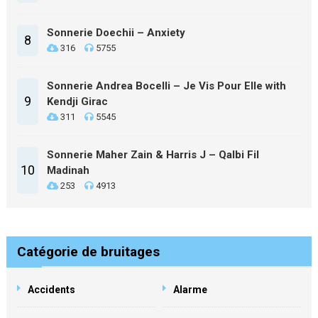
Sonnerie Doechii – Anxiety
8
316
5755
Sonnerie Andrea Bocelli – Je Vis Pour Elle with
9
Kendji Girac
311
5545
Sonnerie Maher Zain & Harris J – Qalbi Fil
10
Madinah
253
4913
Catégorie de bruitages
Accidents
Alarme