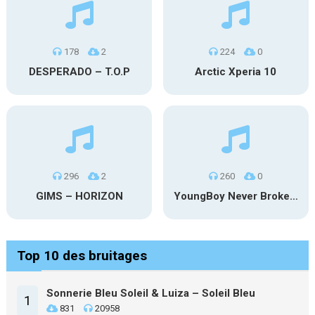
178
2
224
0
DESPERADO – T.O.P
Arctic Xperia 10
296
2
260
0
GIMS – HORIZON
YoungBoy Never Broke Again – Another Episode
Top 10 des bruitages
Sonnerie Bleu Soleil & Luiza – Soleil Bleu
1
831
20958