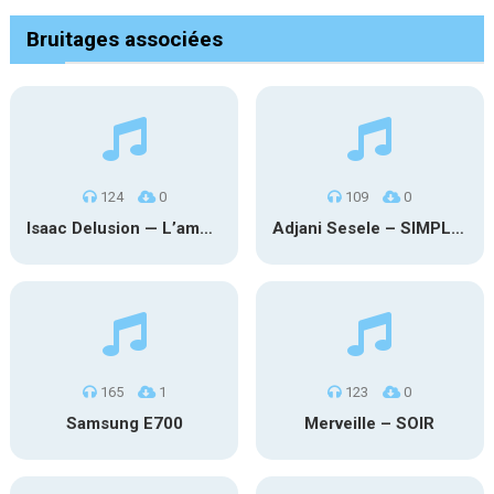
Bruitages associées
124
0
109
0
Isaac Delusion — L’amour illogique
Adjani Sesele – SIMPLE REGARD
165
1
123
0
Samsung E700
Merveille – SOIR