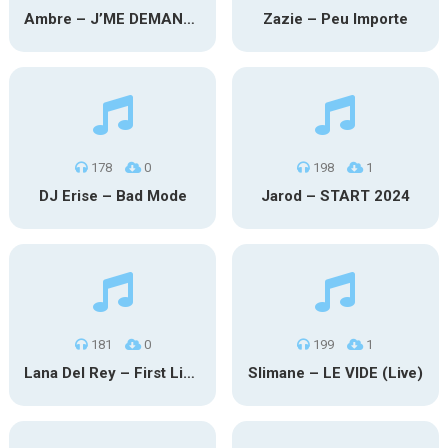
Ambre – J’ME DEMANDE
Zazie – Peu Importe
178
0
198
1
DJ Erise – Bad Mode
Jarod – START 2024
181
0
199
1
Lana Del Rey – First Light
Slimane – LE VIDE (Live)