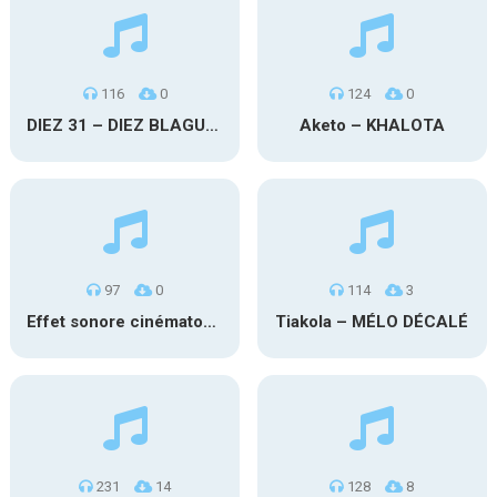
116
0
124
0
DIEZ 31 – DIEZ BLAGUE A PART
Aketo – KHALOTA
97
0
114
3
Effet sonore cinématographique
Tiakola – MÉLO DÉCALÉ
231
14
128
8