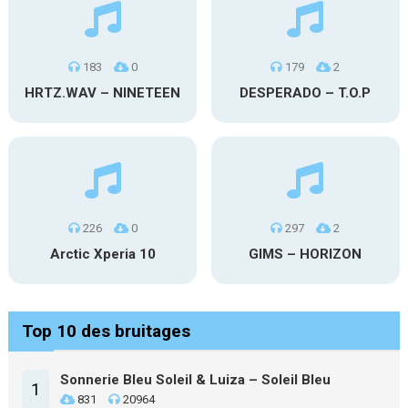
183
0
179
2
HRTZ.WAV – NINETEEN
DESPERADO – T.O.P
226
0
297
2
Arctic Xperia 10
GIMS – HORIZON
Top 10 des bruitages
Sonnerie Bleu Soleil & Luiza – Soleil Bleu
1
831
20964