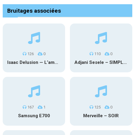
Bruitages associées
126
0
110
0
Isaac Delusion — L’amour illogique
Adjani Sesele – SIMPLE REGARD
167
1
125
0
Samsung E700
Merveille – SOIR