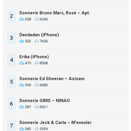
Sonnerie Bruno Mars, Rosé – Apt.
2
658
6546
Dandadan (iPhone)
3
502
7656
Erika (iPhone)
4
475
8568
Sonnerie Ed Sheeran – Azizam
5
390
6680
Sonnerie GIMS – NINAO
6
387
6021
Sonnerie Jeck & Carla – M’envoler
7
385
5954