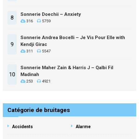
Sonnerie Doechii – Anxiety
8
316
5759
Sonnerie Andrea Bocelli – Je Vis Pour Elle with
9
Kendji Girac
311
5547
Sonnerie Maher Zain & Harris J – Qalbi Fil
10
Madinah
253
4921
Catégorie de bruitages
Accidents
Alarme