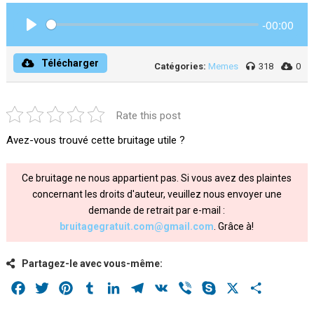
-00:00
Play
Télécharger
Catégories:
Memes
318
0
Rate this post
Avez-vous trouvé cette bruitage utile ?
Ce bruitage ne nous appartient pas. Si vous avez des plaintes
concernant les droits d'auteur, veuillez nous envoyer une
demande de retrait par e-mail :
bruitagegratuit.com@gmail.com
. Grâce à!
Partagez-le avec vous-même:
Facebook
Twitter
Pinterest
Tumblr
LinkedIn
Telegram
VK
Viber
Skype
X
Share