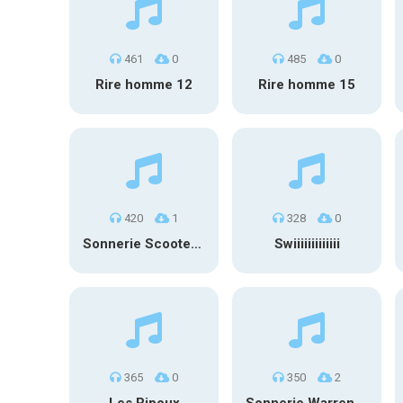
461
0
485
0
Rire homme 12
Rire homme 15
420
1
328
0
Sonnerie Scooter Maria
Swiiiiiiiiiiiii
365
0
350
2