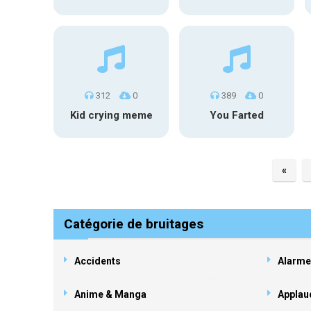
312
0
389
0
Kid crying meme
You Farted
«
Catégorie de bruitages
Accidents
Alarme
Anime & Manga
Applau