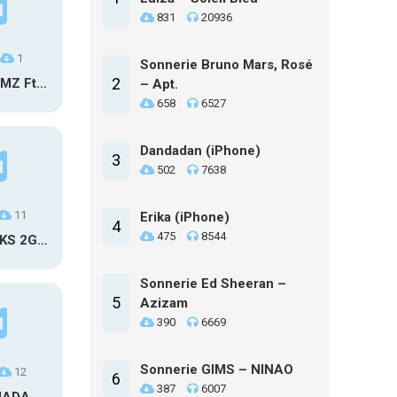
831
20936
1
Sonnerie Bruno Mars, Rosé
2
Sonnerie HMZ Ft. SDM – Toute la semaine
– Apt.
658
6527
Dandadan (iPhone)
3
502
7638
11
Erika (iPhone)
4
475
8544
Sonnerie TKS 2G – Celibataire Polygame
Sonnerie Ed Sheeran –
5
Azizam
390
6669
Sonnerie GIMS – NINAO
12
6
387
6007