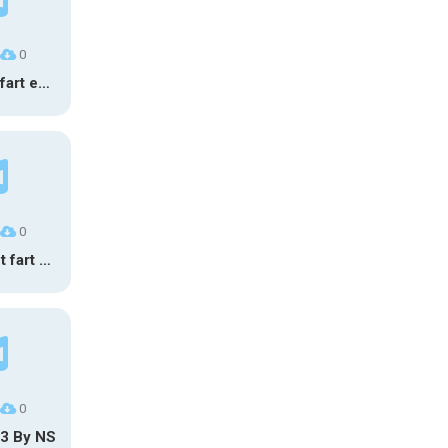
0
Long brain fart earrape
0
massive wet fart meme
0
 3 By NS