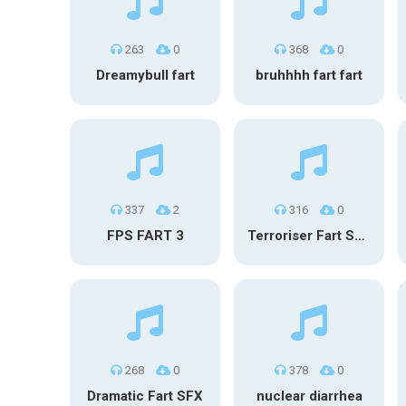
263
0
368
0
Dreamybull fart
bruhhhh fart fart
337
2
316
0
FPS FART 3
Terroriser Fart Sound
268
0
378
0
Dramatic Fart SFX
nuclear diarrhea