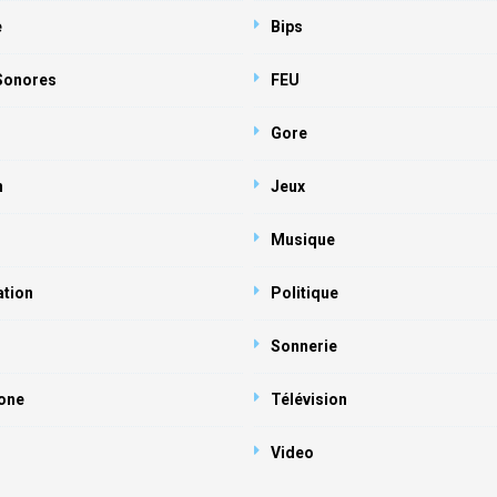
e
Bips
 Sonores
FEU
Gore
n
Jeux
Musique
ation
Politique
Sonnerie
one
Télévision
Video