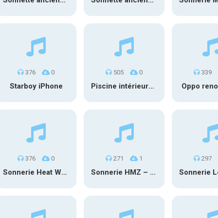
Sonnette ancienne 1
Sonnette ancienne 3
376
0
505
0
339
Starboy iPhone
Piscine intérieure 2
Oppo ren
376
0
271
1
297
Sonnerie Heat Waves – Glass Animals
Sonnerie HMZ – Mérite