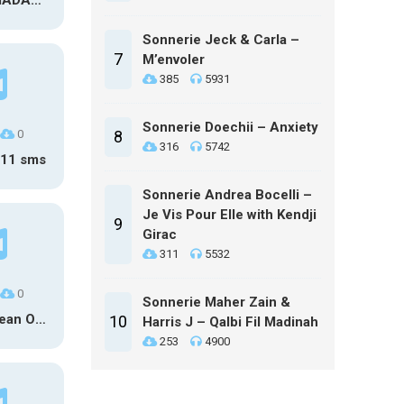
Sonnerie MADANO ft Fanicko – Sweet Vanilla
Sonnerie Jeck & Carla –
7
M’envoler
385
5931
Sonnerie Doechii – Anxiety
0
8
316
5742
o11 sms
Sonnerie Andrea Bocelli –
Je Vis Pour Elle with Kendji
9
Girac
311
5532
0
Sonnerie Maher Zain &
Sonnerie Lean On (CRNKN Remix)
10
Harris J – Qalbi Fil Madinah
253
4900