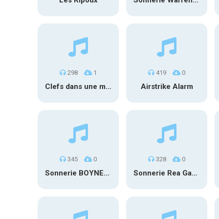
Les Ripoux
Sonnerie Warren Zeiders – Without You
298
1
419
0
Clefs dans une main
Airstrike Alarm
345
0
328
0
Sonnerie BOYNEXTDOOR – IF I SAY, I LOVE YOU
Sonnerie Rea Garvey, VIZE – The One