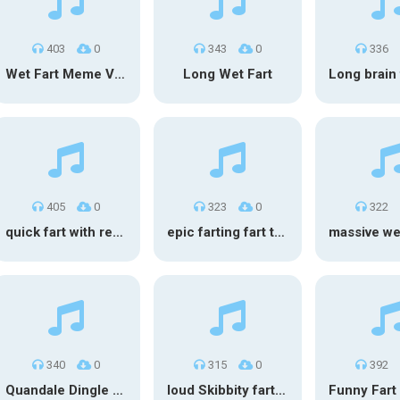
403
0
343
0
336
Wet Fart Meme Vine
Long Wet Fart
405
0
323
0
322
quick fart with reverb
epic farting fart teim
340
0
315
0
392
Quandale Dingle Farted
loud Skibbity fart sicko
Funny Fart