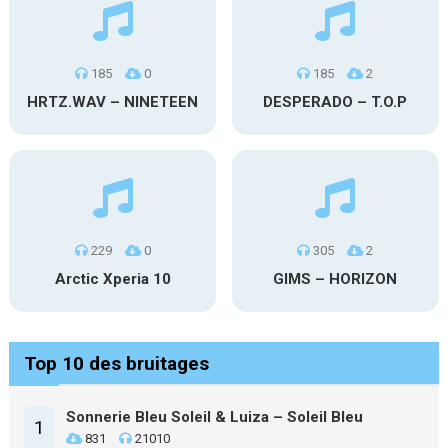
185
0
185
2
HRTZ.WAV – NINETEEN
DESPERADO – T.O.P
229
0
305
2
Arctic Xperia 10
GIMS – HORIZON
Top 10 des bruitages
Sonnerie Bleu Soleil & Luiza – Soleil Bleu
1
831
21010