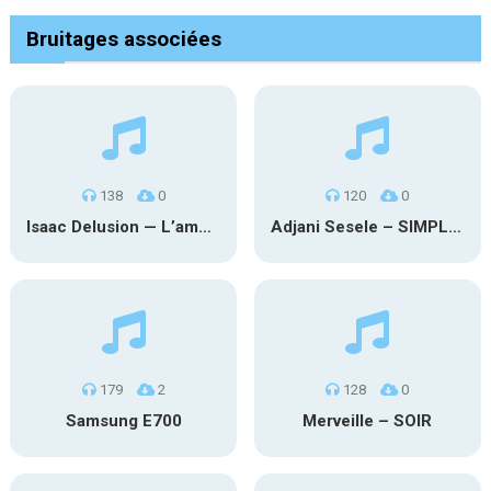
Bruitages associées
138
0
120
0
Isaac Delusion — L’amour illogique
Adjani Sesele – SIMPLE REGARD
179
2
128
0
Samsung E700
Merveille – SOIR