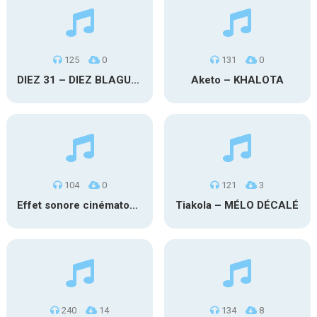
125
0
131
0
DIEZ 31 – DIEZ BLAGUE A PART
Aketo – KHALOTA
104
0
121
3
Effet sonore cinématographique
Tiakola – MÉLO DÉCALÉ
240
14
134
8