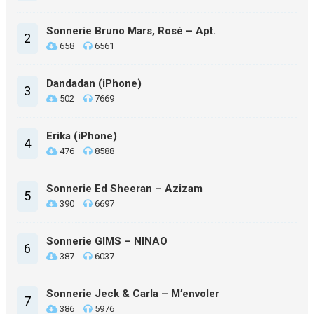
Sonnerie Bruno Mars, Rosé – Apt.
2
658
6561
Dandadan (iPhone)
3
502
7669
Erika (iPhone)
4
476
8588
Sonnerie Ed Sheeran – Azizam
5
390
6697
Sonnerie GIMS – NINAO
6
387
6037
Sonnerie Jeck & Carla – M’envoler
7
386
5976