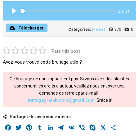
00:51
Play
Télécharger
Catégories:
Memes
370
0
Rate this post
Avez-vous trouvé cette bruitage utile ?
Ce bruitage ne nous appartient pas. Si vous avez des plaintes
concernant les droits d'auteur, veuillez nous envoyer une
demande de retrait par e-mail :
bruitagegratuit.com@gmail.com
. Grâce à!
Partagez-le avec vous-même:
Facebook
Twitter
Pinterest
Tumblr
LinkedIn
Telegram
VK
Viber
Skype
X
Share