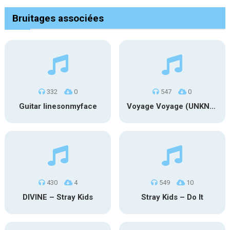
Bruitages associées
332
0
547
0
Guitar linesonmyface
Voyage Voyage (UNKNX) Cover
430
4
549
10
DIVINE – Stray Kids
Stray Kids – Do It