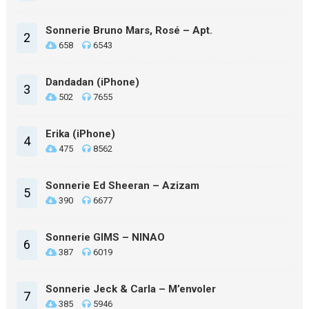
Sonnerie Bruno Mars, Rosé – Apt.
2
658
6543
Dandadan (iPhone)
3
502
7655
Erika (iPhone)
4
475
8562
Sonnerie Ed Sheeran – Azizam
5
390
6677
Sonnerie GIMS – NINAO
6
387
6019
Sonnerie Jeck & Carla – M’envoler
7
385
5946