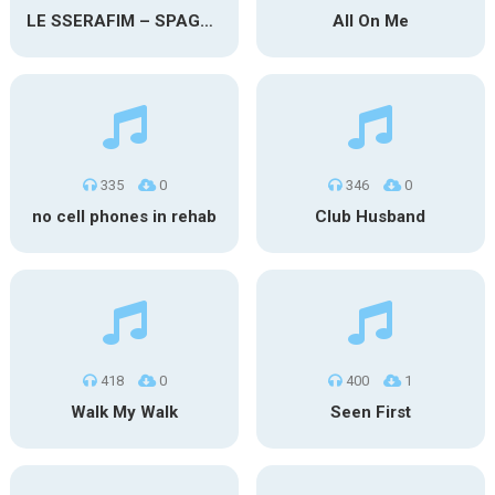
LE SSERAFIM – SPAGHETTI
All On Me
335
0
346
0
no cell phones in rehab
Club Husband
418
0
400
1
Walk My Walk
Seen First