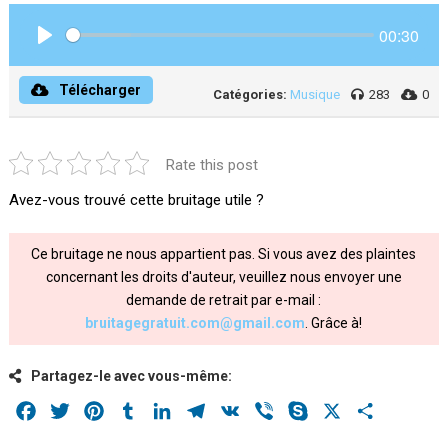
00:30
Play
Télécharger
Catégories:
Musique
283
0
Rate this post
Avez-vous trouvé cette bruitage utile ?
Ce bruitage ne nous appartient pas. Si vous avez des plaintes
concernant les droits d'auteur, veuillez nous envoyer une
demande de retrait par e-mail :
bruitagegratuit.com@gmail.com
. Grâce à!
Partagez-le avec vous-même:
Facebook
Twitter
Pinterest
Tumblr
LinkedIn
Telegram
VK
Viber
Skype
X
Share