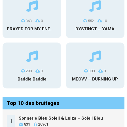
363
0
552
10
PRAYED FOR MY ENEMIES
DYSTINCT – YAMA
290
3
380
0
Baddie Baddie
MEOVV – BURNING UP
Top 10 des bruitages
Sonnerie Bleu Soleil & Luiza – Soleil Bleu
1
831
20961