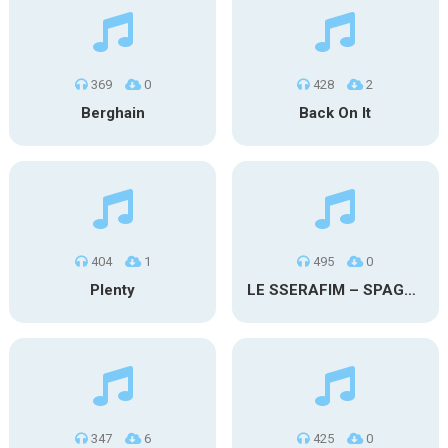
369
0
428
2
Berghain
Back On It
404
1
495
0
Plenty
LE SSERAFIM – SPAGHETTI (Rap)
347
6
425
0