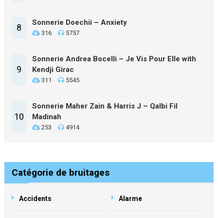
Sonnerie Doechii – Anxiety
8
316
5757
Sonnerie Andrea Bocelli – Je Vis Pour Elle with
9
Kendji Girac
311
5545
Sonnerie Maher Zain & Harris J – Qalbi Fil
10
Madinah
253
4914
Catégorie de bruitages
Accidents
Alarme