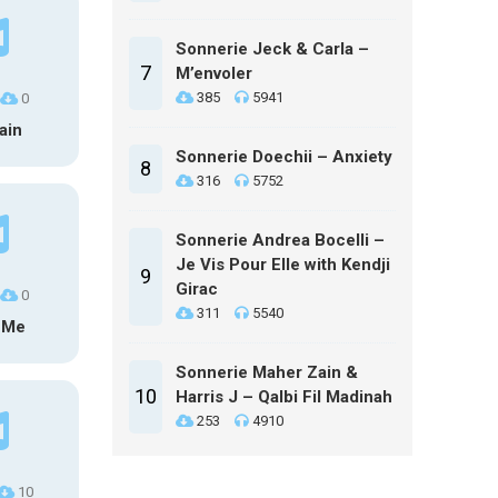
Sonnerie Jeck & Carla –
7
M’envoler
385
5941
0
ain
Sonnerie Doechii – Anxiety
8
316
5752
Sonnerie Andrea Bocelli –
Je Vis Pour Elle with Kendji
9
Girac
0
311
5540
 Me
Sonnerie Maher Zain &
10
Harris J – Qalbi Fil Madinah
253
4910
10