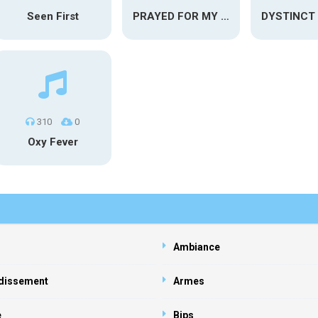
Seen First
PRAYED FOR MY ENEMIES
310
0
Oxy Fever
Ambiance
dissement
Armes
e
Bips