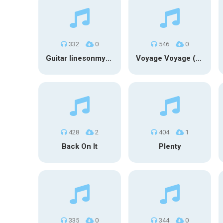
332
0
546
0
Guitar linesonmyface
Voyage Voyage (UNKNX) Cover
428
2
404
1
Back On It
Plenty
335
0
344
0