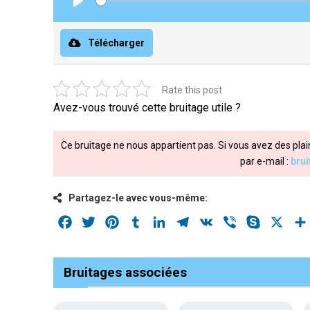
Play
Télécharger
Rate this post
Avez-vous trouvé cette bruitage utile ?
Ce bruitage ne nous appartient pas. Si vous avez des plai
par e-mail :
bru
Partagez-le avec vous-même:
Facebook
Twitter
Pinterest
Tumblr
LinkedIn
Telegram
VK
Viber
Skype
X
Bruitages associées