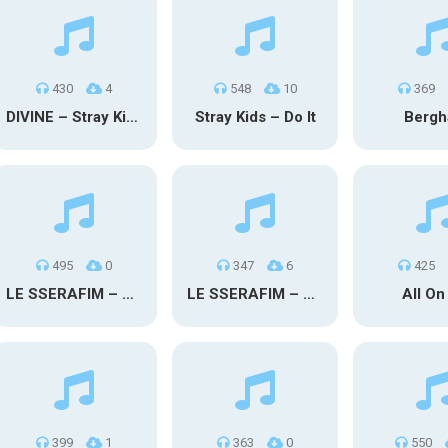
430
4
548
10
369
DIVINE – Stray Kids
Stray Kids – Do It
Bergh
495
0
347
6
425
LE SSERAFIM – SPAGHETTI (Rap)
LE SSERAFIM – SPAGHETTI
All On
399
1
363
0
550