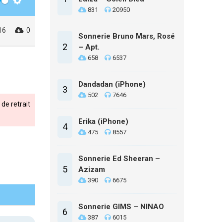
Settings
831
20950
16
0
Sonnerie Bruno Mars, Rosé
2
– Apt.
658
6537
Dandadan (iPhone)
3
502
7646
de retrait
Erika (iPhone)
4
475
8557
Sonnerie Ed Sheeran –
5
Azizam
390
6675
Sonnerie GIMS – NINAO
6
387
6015