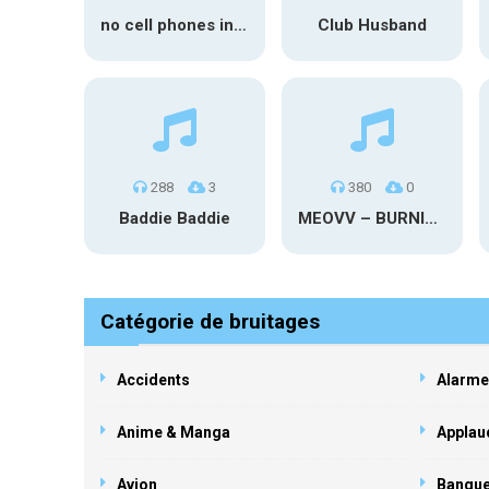
no cell phones in rehab
Club Husband
288
3
380
0
Baddie Baddie
MEOVV – BURNING UP
Catégorie de bruitages
Accidents
Alarme
Anime & Manga
Applau
Avion
Banqu