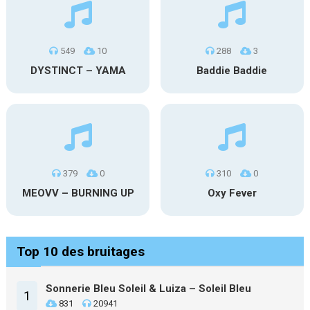
549
10
288
3
DYSTINCT – YAMA
Baddie Baddie
379
0
310
0
MEOVV – BURNING UP
Oxy Fever
Top 10 des bruitages
Sonnerie Bleu Soleil & Luiza – Soleil Bleu
1
831
20941