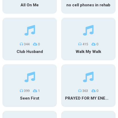
All On Me
no cell phones in rehab
344
0
415
0
Club Husband
Walk My Walk
399
1
363
0
Seen First
PRAYED FOR MY ENEMIES