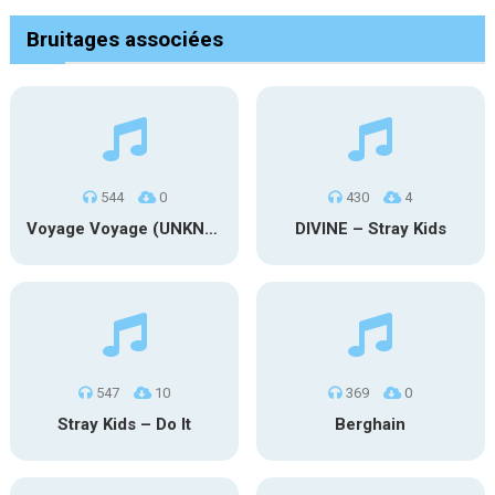
Bruitages associées
544
0
430
4
Voyage Voyage (UNKNX) Cover
DIVINE – Stray Kids
547
10
369
0
Stray Kids – Do It
Berghain