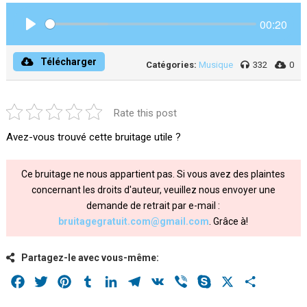
00:20
Play
Télécharger
Catégories:
Musique
332
0
Rate this post
Avez-vous trouvé cette bruitage utile ?
Ce bruitage ne nous appartient pas. Si vous avez des plaintes
concernant les droits d'auteur, veuillez nous envoyer une
demande de retrait par e-mail :
bruitagegratuit.com@gmail.com
. Grâce à!
Partagez-le avec vous-même:
Facebook
Twitter
Pinterest
Tumblr
LinkedIn
Telegram
VK
Viber
Skype
X
Share