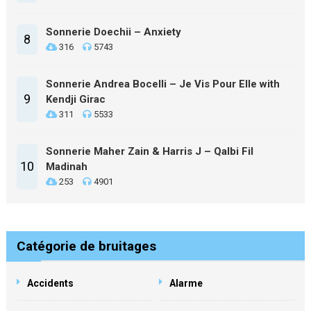
Sonnerie Doechii – Anxiety
8
316
5743
Sonnerie Andrea Bocelli – Je Vis Pour Elle with
9
Kendji Girac
311
5533
Sonnerie Maher Zain & Harris J – Qalbi Fil
10
Madinah
253
4901
Catégorie de bruitages
Accidents
Alarme