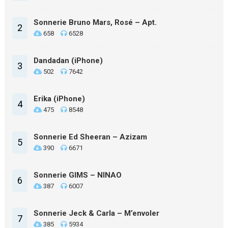
Sonnerie Bruno Mars, Rosé – Apt.
2
658
6528
Dandadan (iPhone)
3
502
7642
Erika (iPhone)
4
475
8548
Sonnerie Ed Sheeran – Azizam
5
390
6671
Sonnerie GIMS – NINAO
6
387
6007
Sonnerie Jeck & Carla – M’envoler
7
385
5934