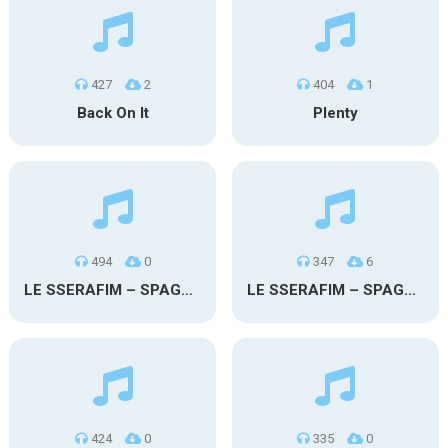
427
2
404
1
Back On It
Plenty
494
0
347
6
LE SSERAFIM – SPAGHETTI (Rap)
LE SSERAFIM – SPAGHETTI
424
0
335
0