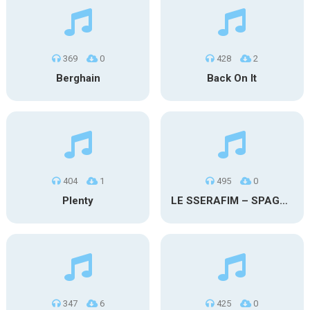
369
0
428
2
Berghain
Back On It
404
1
495
0
Plenty
LE SSERAFIM – SPAGHETTI (Rap)
347
6
425
0