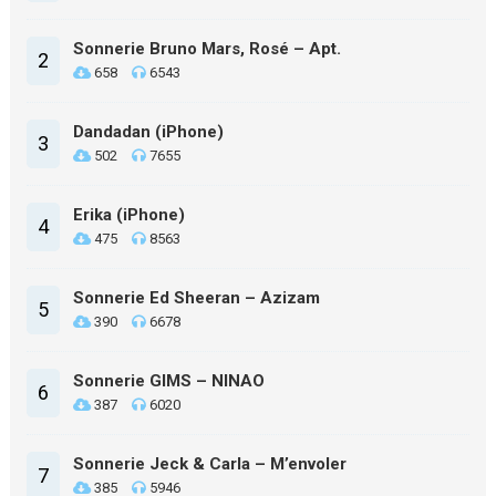
Sonnerie Bruno Mars, Rosé – Apt.
2
658
6543
Dandadan (iPhone)
3
502
7655
Erika (iPhone)
4
475
8563
Sonnerie Ed Sheeran – Azizam
5
390
6678
Sonnerie GIMS – NINAO
6
387
6020
Sonnerie Jeck & Carla – M’envoler
7
385
5946