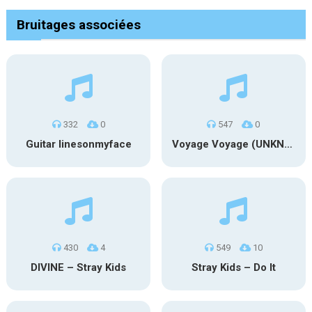
Bruitages associées
332
0
547
0
Guitar linesonmyface
Voyage Voyage (UNKNX) Cover
430
4
549
10
DIVINE – Stray Kids
Stray Kids – Do It