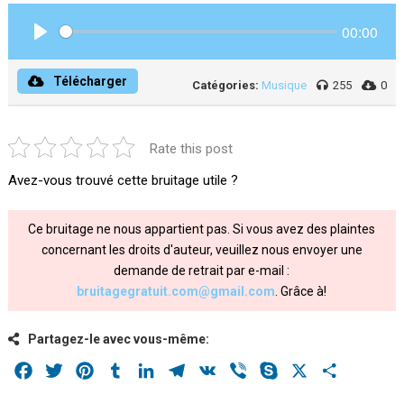
00:00
Play
Télécharger
Catégories:
Musique
255
0
Rate this post
Avez-vous trouvé cette bruitage utile ?
Ce bruitage ne nous appartient pas. Si vous avez des plaintes
concernant les droits d'auteur, veuillez nous envoyer une
demande de retrait par e-mail :
bruitagegratuit.com@gmail.com
. Grâce à!
Partagez-le avec vous-même:
Facebook
Twitter
Pinterest
Tumblr
LinkedIn
Telegram
VK
Viber
Skype
X
Share