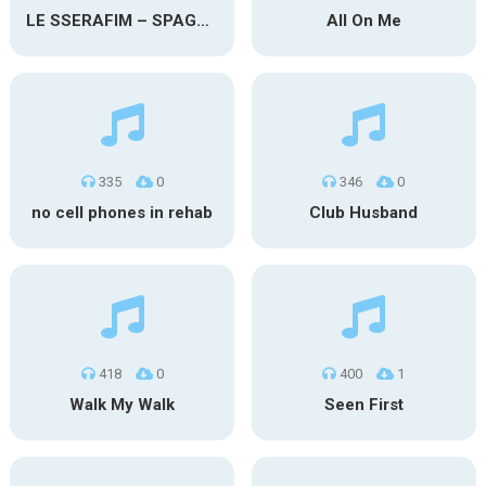
LE SSERAFIM – SPAGHETTI
All On Me
335
0
346
0
no cell phones in rehab
Club Husband
418
0
400
1
Walk My Walk
Seen First