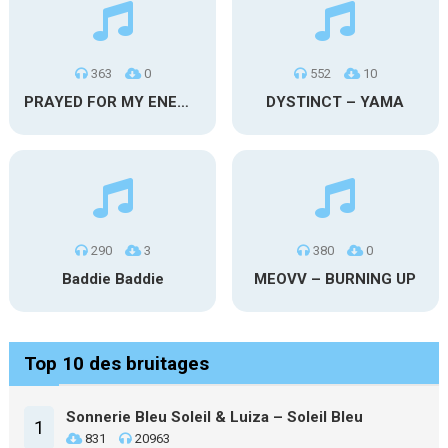
363
0
552
10
PRAYED FOR MY ENEMIES
DYSTINCT – YAMA
290
3
380
0
Baddie Baddie
MEOVV – BURNING UP
Top 10 des bruitages
Sonnerie Bleu Soleil & Luiza – Soleil Bleu
1
831
20963