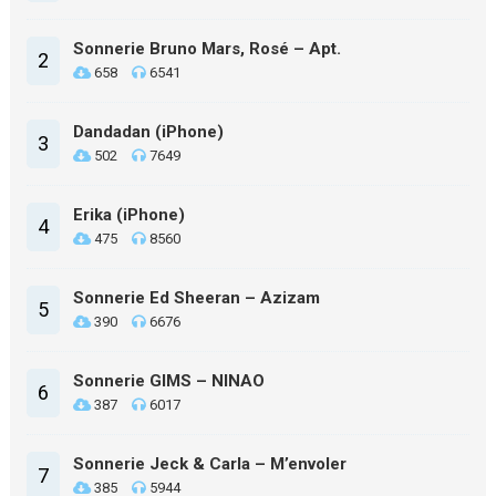
Sonnerie Bruno Mars, Rosé – Apt.
2
658
6541
Dandadan (iPhone)
3
502
7649
Erika (iPhone)
4
475
8560
Sonnerie Ed Sheeran – Azizam
5
390
6676
Sonnerie GIMS – NINAO
6
387
6017
Sonnerie Jeck & Carla – M’envoler
7
385
5944