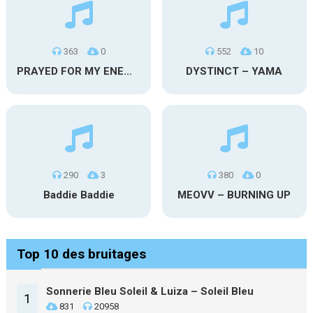
363
0
552
10
PRAYED FOR MY ENEMIES
DYSTINCT – YAMA
290
3
380
0
Baddie Baddie
MEOVV – BURNING UP
Top 10 des bruitages
Sonnerie Bleu Soleil & Luiza – Soleil Bleu
1
831
20958