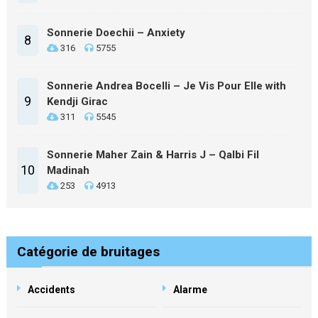
Sonnerie Doechii – Anxiety
8
316
5755
Sonnerie Andrea Bocelli – Je Vis Pour Elle with
9
Kendji Girac
311
5545
Sonnerie Maher Zain & Harris J – Qalbi Fil
10
Madinah
253
4913
Catégorie de bruitages
Accidents
Alarme