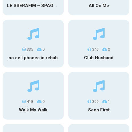
LE SSERAFIM – SPAGHETTI
All On Me
335
0
346
0
no cell phones in rehab
Club Husband
418
0
399
1
Walk My Walk
Seen First