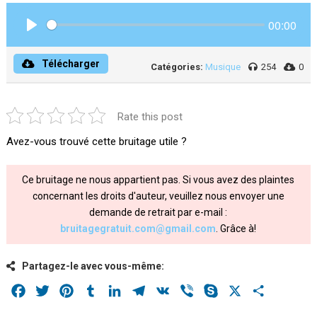
00:00
Play
Télécharger
Catégories:
Musique
254
0
Rate this post
Avez-vous trouvé cette bruitage utile ?
Ce bruitage ne nous appartient pas. Si vous avez des plaintes
concernant les droits d'auteur, veuillez nous envoyer une
demande de retrait par e-mail :
bruitagegratuit.com@gmail.com
. Grâce à!
Partagez-le avec vous-même:
Facebook
Twitter
Pinterest
Tumblr
LinkedIn
Telegram
VK
Viber
Skype
X
Share