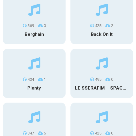
369
0
428
2
Berghain
Back On It
404
1
495
0
Plenty
LE SSERAFIM – SPAGHETTI (Rap)
347
6
425
0