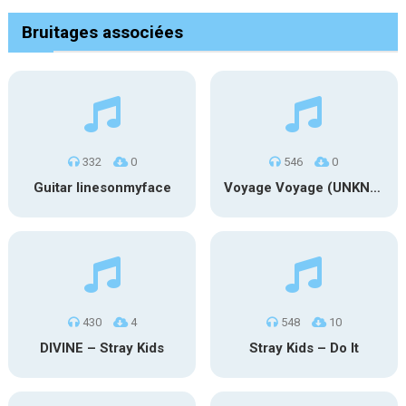
Bruitages associées
332
0
546
0
Guitar linesonmyface
Voyage Voyage (UNKNX) Cover
430
4
548
10
DIVINE – Stray Kids
Stray Kids – Do It