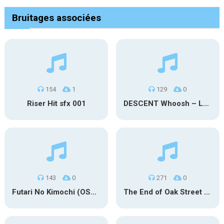
Bruitages associées
154
1
129
0
Riser Hit sfx 001
DESCENT Whoosh – Long
143
0
271
0
Futari No Kimochi (OST Inuyasha)
The End of Oak Street Trailer