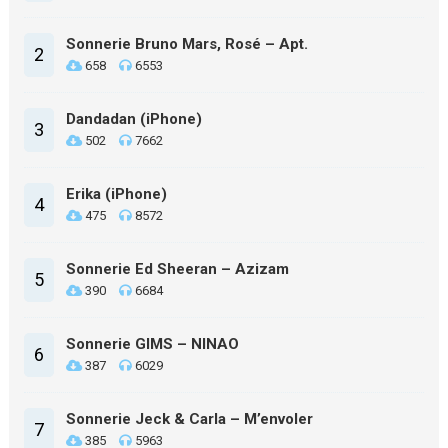
Sonnerie Bruno Mars, Rosé – Apt.
2
658
6553
Dandadan (iPhone)
3
502
7662
Erika (iPhone)
4
475
8572
Sonnerie Ed Sheeran – Azizam
5
390
6684
Sonnerie GIMS – NINAO
6
387
6029
Sonnerie Jeck & Carla – M’envoler
7
385
5963