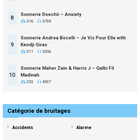
Sonnerie Doechii – Anxiety
8
316
5769
Sonnerie Andrea Bocelli – Je Vis Pour Elle with
9
Kendji Girac
311
5556
Sonnerie Maher Zain & Harris J – Qalbi Fil
10
Madinah
253
4937
Catégorie de bruitages
Accidents
Alarme