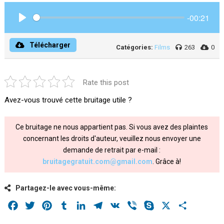
-00:21
Play
Télécharger
Catégories:
Films
263
0
Rate this post
Avez-vous trouvé cette bruitage utile ?
Ce bruitage ne nous appartient pas. Si vous avez des plaintes
concernant les droits d'auteur, veuillez nous envoyer une
demande de retrait par e-mail :
bruitagegratuit.com@gmail.com
. Grâce à!
Partagez-le avec vous-même:
Facebook
Twitter
Pinterest
Tumblr
LinkedIn
Telegram
VK
Viber
Skype
X
Share