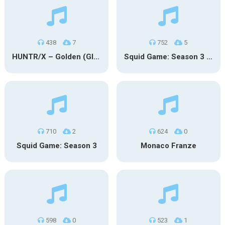
438
7
752
5
HUNTR/X – Golden (Glowin’ Version)
Squid Game: Season 3 | Final Games
710
2
624
0
Squid Game: Season 3
Monaco Franze
598
0
523
1