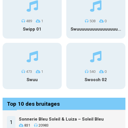
489
1
508
0
Swipp 01
Swuuuuuuuuuuuuuuuuuuuuuu
473
1
540
0
Swuu
Swoosh 02
Top 10 des bruitages
Sonnerie Bleu Soleil & Luiza – Soleil Bleu
1
831
20983