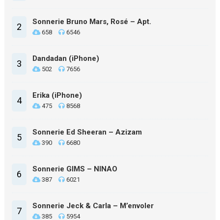
Sonnerie Bruno Mars, Rosé – Apt.
2
658
6546
Dandadan (iPhone)
3
502
7656
Erika (iPhone)
4
475
8568
Sonnerie Ed Sheeran – Azizam
5
390
6680
Sonnerie GIMS – NINAO
6
387
6021
Sonnerie Jeck & Carla – M’envoler
7
385
5954