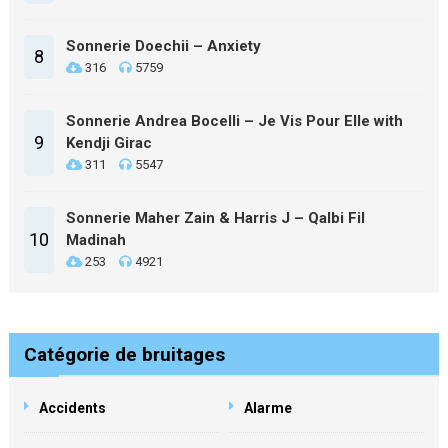
Sonnerie Doechii – Anxiety
8
316
5759
Sonnerie Andrea Bocelli – Je Vis Pour Elle with
9
Kendji Girac
311
5547
Sonnerie Maher Zain & Harris J – Qalbi Fil
10
Madinah
253
4921
Catégorie de bruitages
Accidents
Alarme