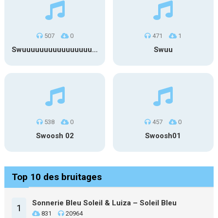
507
0
471
1
Swuuuuuuuuuuuuuuuuuuuuuu
Swuu
538
0
457
0
Swoosh 02
Swoosh01
Top 10 des bruitages
Sonnerie Bleu Soleil & Luiza – Soleil Bleu
1
831
20964