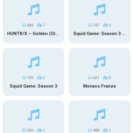
436
7
747
5
HUNTR/X – Golden (Glowin’ Version)
Squid Game: Season 3 | Final Games
705
2
621
0
Squid Game: Season 3
Monaco Franze
520
1
488
1