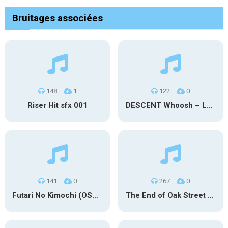
Bruitages associées
148
1
122
0
Riser Hit sfx 001
DESCENT Whoosh – Long
141
0
267
0
Futari No Kimochi (OST Inuyasha)
The End of Oak Street Trailer