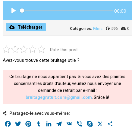
00:00
Play
Télécharger
Catégories:
Films
596
0
Rate this post
Avez-vous trouvé cette bruitage utile ?
Ce bruitage ne nous appartient pas. Si vous avez des plaintes
concernant les droits d'auteur, veuillez nous envoyer une
demande de retrait par e-mail :
bruitagegratuit.com@gmail.com
. Grâce à!
Partagez-le avec vous-même:
Facebook
Twitter
Pinterest
Tumblr
LinkedIn
Telegram
VK
Viber
Skype
X
Share