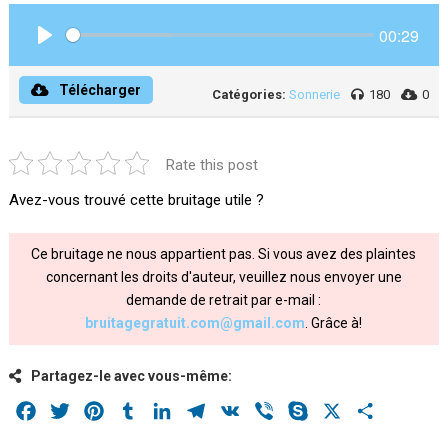
00:29
Play
Télécharger
Catégories:
Sonnerie
180
0
Rate this post
Avez-vous trouvé cette bruitage utile ?
Ce bruitage ne nous appartient pas. Si vous avez des plaintes
concernant les droits d'auteur, veuillez nous envoyer une
demande de retrait par e-mail :
bruitagegratuit.com@gmail.com
. Grâce à!
Partagez-le avec vous-même:
Facebook
Twitter
Pinterest
Tumblr
LinkedIn
Telegram
VK
Viber
Skype
X
Share