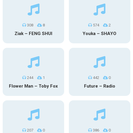
308
8
574
2
Ziak – FENG SHUI
Youka – SHAYO
244
1
442
0
Flower Man – Toby Fox
Future – Radio
207
0
386
0