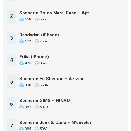
Sonnerie Bruno Mars, Rosé – Apt.
2
658
6553
Dandadan (iPhone)
3
502
7662
Erika (iPhone)
4
475
8572
Sonnerie Ed Sheeran – Azizam
5
390
6684
Sonnerie GIMS – NINAO
6
387
6029
Sonnerie Jeck & Carla – M’envoler
7
385
5963