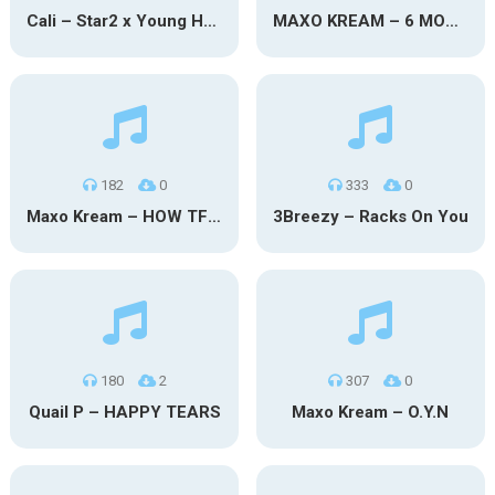
Cali – Star2 x Young Henny
MAXO KREAM – 6 MONTHS CLEAN
182
0
333
0
Maxo Kream – HOW TF I’M LUCKY
3Breezy – Racks On You
180
2
307
0
Quail P – HAPPY TEARS
Maxo Kream – O.Y.N