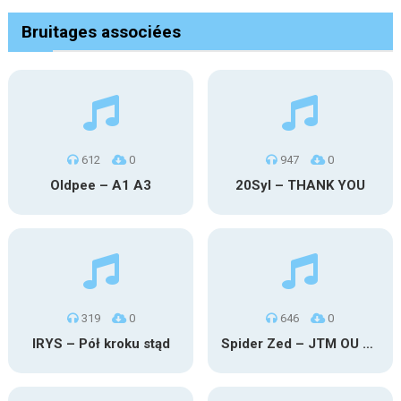
Bruitages associées
612
0
947
0
Oldpee – A1 A3
20Syl – THANK YOU
319
0
646
0
IRYS – Pół kroku stąd
Spider Zed – JTM OU TG