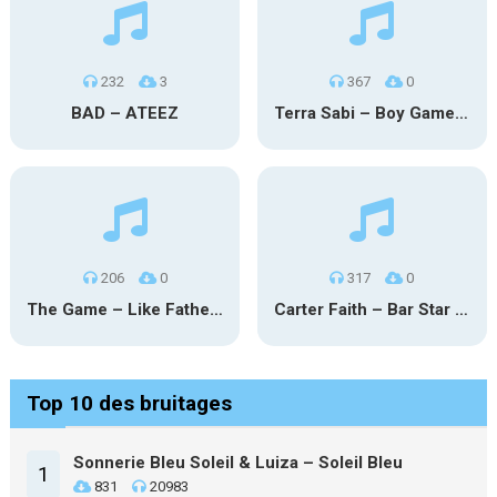
232
3
367
0
BAD – ATEEZ
Terra Sabi – Boy Game X Marcia Cruz
206
0
317
0
The Game – Like Father Like Daughter
Carter Faith – Bar Star Vevo
Top 10 des bruitages
Sonnerie Bleu Soleil & Luiza – Soleil Bleu
1
831
20983