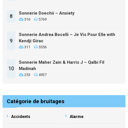
Sonnerie Doechii – Anxiety
8
316
5769
Sonnerie Andrea Bocelli – Je Vis Pour Elle with
9
Kendji Girac
311
5556
Sonnerie Maher Zain & Harris J – Qalbi Fil
10
Madinah
253
4937
Catégorie de bruitages
Accidents
Alarme