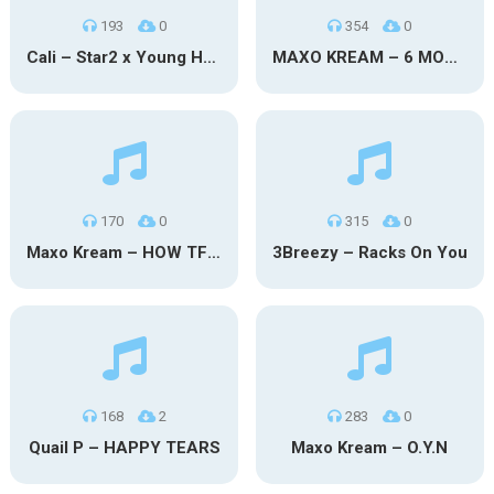
193
0
354
0
Cali – Star2 x Young Henny
MAXO KREAM – 6 MONTHS CLEAN
170
0
315
0
Maxo Kream – HOW TF I’M LUCKY
3Breezy – Racks On You
168
2
283
0
Quail P – HAPPY TEARS
Maxo Kream – O.Y.N