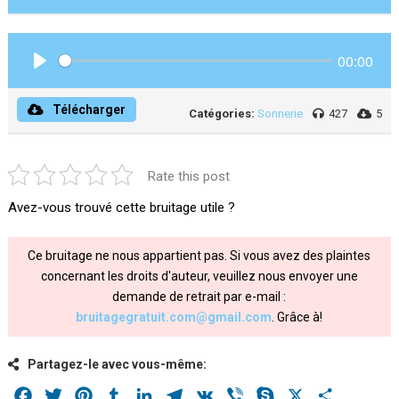
00:00
Play
Télécharger
Catégories:
Sonnerie
427
5
Rate this post
Avez-vous trouvé cette bruitage utile ?
Ce bruitage ne nous appartient pas. Si vous avez des plaintes
concernant les droits d'auteur, veuillez nous envoyer une
demande de retrait par e-mail :
bruitagegratuit.com@gmail.com
. Grâce à!
Partagez-le avec vous-même:
Facebook
Twitter
Pinterest
Tumblr
LinkedIn
Telegram
VK
Viber
Skype
X
Share