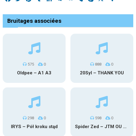
Bruitages associées
575
0
888
0
Oldpee – A1 A3
20Syl – THANK YOU
298
0
598
0
IRYS – Pół kroku stąd
Spider Zed – JTM OU TG