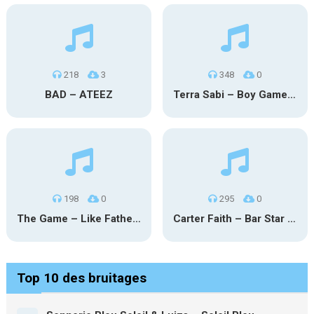
218
3
348
0
BAD – ATEEZ
Terra Sabi – Boy Game X Marcia Cruz
198
0
295
0
The Game – Like Father Like Daughter
Carter Faith – Bar Star Vevo
Top 10 des bruitages