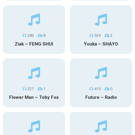
286
8
534
2
Ziak – FENG SHUI
Youka – SHAYO
227
1
415
0
Flower Man – Toby Fox
Future – Radio