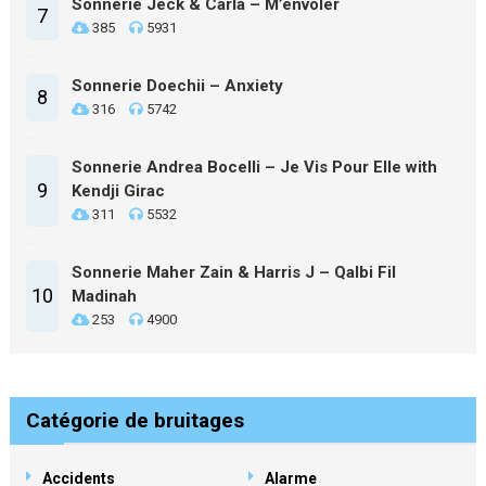
Sonnerie Jeck & Carla – M’envoler
7
385
5931
Sonnerie Doechii – Anxiety
8
316
5742
Sonnerie Andrea Bocelli – Je Vis Pour Elle with
9
Kendji Girac
311
5532
Sonnerie Maher Zain & Harris J – Qalbi Fil
10
Madinah
253
4900
Catégorie de bruitages
Accidents
Alarme