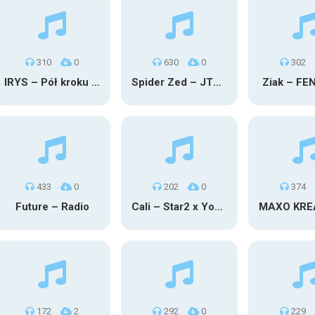
310
0
630
0
302
IRYS – Pół kroku stąd
Spider Zed – JTM OU TG
Ziak – FE
433
0
202
0
374
Future – Radio
Cali – Star2 x Young Henny
172
2
292
0
229