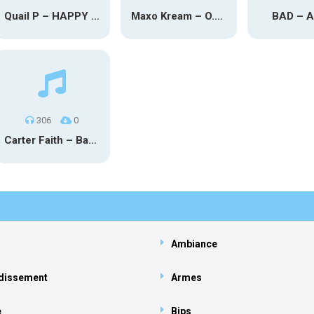
Quail P – HAPPY TEARS
Maxo Kream – O.Y.N
BAD – 
306
0
Carter Faith – Bar Star Vevo
Ambiance
dissement
Armes
e
Bips