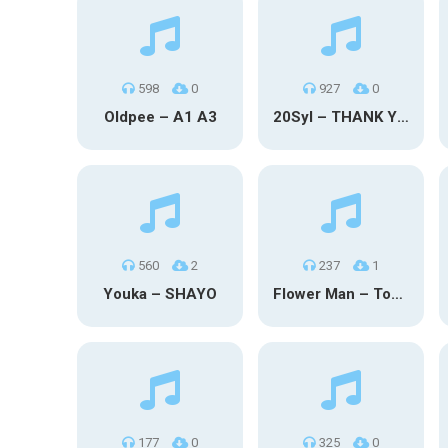
598
0
927
0
Oldpee – A1 A3
20Syl – THANK YOU
560
2
237
1
Youka – SHAYO
Flower Man – Toby Fox
177
0
325
0