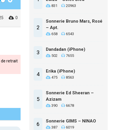
Settings
831
20963
25
0
Sonnerie Bruno Mars, Rosé
2
– Apt.
658
6543
Dandadan (iPhone)
3
502
7655
de retrait
Erika (iPhone)
4
475
8563
Sonnerie Ed Sheeran –
5
Azizam
390
6678
Sonnerie GIMS – NINAO
6
387
6019