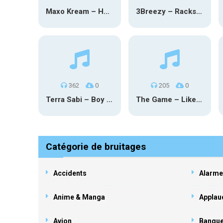
Maxo Kream – HOW TF I’M LUCKY
3Breezy – Racks On You
362
0
205
0
Terra Sabi – Boy Game X Marcia Cruz
The Game – Like Father Like Daughter
Catégorie de bruitages
Accidents
Alarme
Anime & Manga
Applau
Avion
Banqu