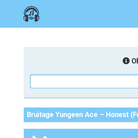
Ob
Bruitage Yungeen Ace – Honest (Fu