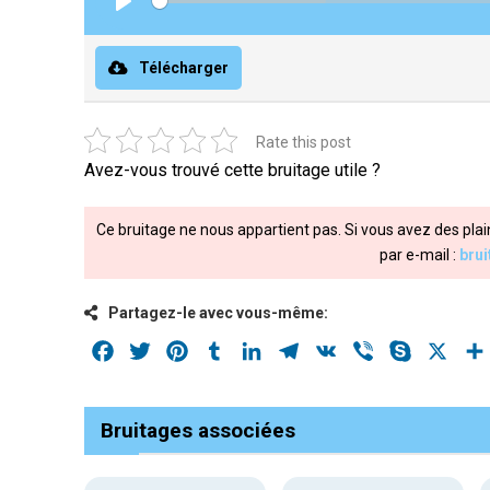
Play
Télécharger
Rate this post
Avez-vous trouvé cette bruitage utile ?
Ce bruitage ne nous appartient pas. Si vous avez des plai
par e-mail :
bru
Partagez-le avec vous-même:
Facebook
Twitter
Pinterest
Tumblr
LinkedIn
Telegram
VK
Viber
Skype
X
Bruitages associées