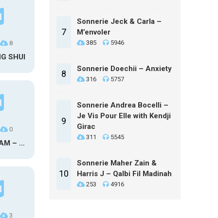
Sonnerie Jeck & Carla –
7
M’envoler
385
5946
8
NG SHUI
Sonnerie Doechii – Anxiety
8
316
5757
Sonnerie Andrea Bocelli –
Je Vis Pour Elle with Kendji
9
Girac
0
311
5545
MAXO KREAM – 6 MONTHS CLEAN
Sonnerie Maher Zain &
10
Harris J – Qalbi Fil Madinah
253
4916
3